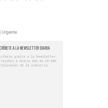
l Urgente
CRÍBETE A LA NEWSLETTER DIARIA
críbete gratis a la Newsletter
 reciben a diario más de 50.000
fesionales de la industria.