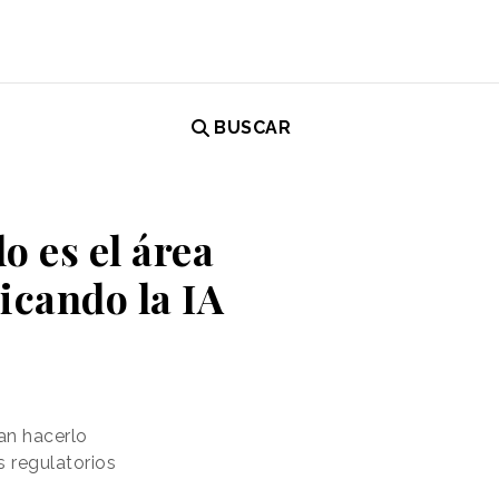
BUSCAR
o es el área
icando la IA
an hacerlo
s regulatorios