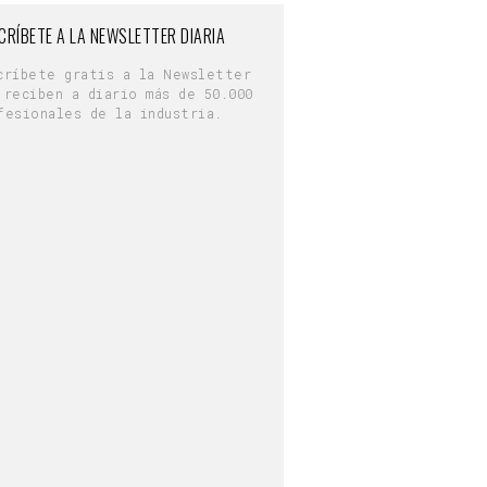
CRÍBETE A LA NEWSLETTER DIARIA
críbete gratis a la Newsletter
 reciben a diario más de 50.000
fesionales de la industria.