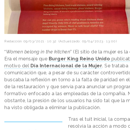
Redacción
09/03/2021 · 10:32
(Actualizado: 09/04/2023 · 13:00)
“
Women belong in the kitchen
” (El sitio de la mujer es la
Era el mensaje que
Burger King Reino Unido
publica
motivo del
Día Internacional de la Mujer
. Se trataba
comunicación que, a pesar de su carácter controvertid
buscaba la reflexión en torno a la falta de paridad en e
de la restauración y que servía para anunciar un progr
formativo enfocado a las empleadas de la compañía. 
obstante, la presión de los usuarios ha sido tal que la 
ha visto obligada a eliminar la publicación.
Tras el tuit inicial, la comp
resolvía la acción a modo d