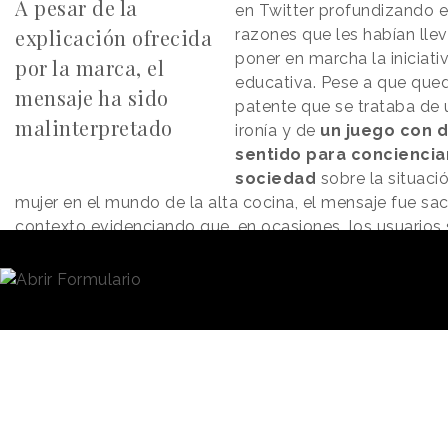
A pesar de la
en Twitter profundizando e
explicación ofrecida
razones que les habían lle
poner en marcha la iniciati
por la marca, el
educativa. Pese a que que
mensaje ha sido
patente que se trataba de 
malinterpretado
ironía y de
un juego con 
sentido para concienciar
sociedad
sobre la situaci
mujer en el mundo de la alta cocina, el mensaje fue sa
contexto evidenciando que, en ocasiones, los usuarios 
limitan a leer el primer tuit sin profundizar en una info
más completa.
En la campaña desarrollada con la
agencia David Mi
además del hilo de Twitter se sumaba una página com
publicada en
The New York Times
que mostraba la frase 
en letras grandes y continuaba con varias líneas que e
la idea detrás de Burger King H.E.R. (Helping Equalize
Restaurants), incluida la escasa representación de muj