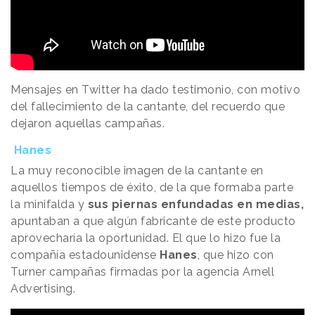
Mensajes en Twitter ha dado testimonio, con motivo
del fallecimiento de la cantante, del recuerdo que
dejaron aquellas campañas.
Hanes
La muy reconocible imagen de la cantante en
aquellos tiempos de éxito, de la que formaba parte
la minifalda y
sus piernas enfundadas en medias,
apuntaban a que algún fabricante de este producto
aprovecharía la oportunidad. El que lo hizo fue la
compañía estadounidense
Hanes
, que hizo con
Turner campañas firmadas por la agencia Arnell
Advertising.