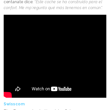
centanate dice:
“Este coche se ha construido para el
confort. Me mp`regunto qué más tenemos en común”.
Swisscom