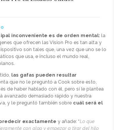
vo
cipal inconveniente es de orden mental:
la
genes que ofrecen las Vision Pro es tan alta y
dispositivo son tales que, una vez que uno se lo
áticos que usa, e incluso el mundo real,
planos.
ntido,
las gafas pueden resultar
nta que no le preguntó a Cook sobre esto,
s de haber hablado con él, pero sí le plantea
stá avanzado demasiado rápido y nuestra
va, y le preguntó también sobre
cuál será el
e predecir exactamente
y añade: “
Lo que
amente con algo y empezar a tirar del hilo