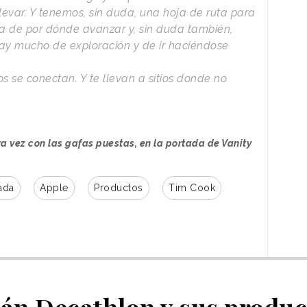
evar. Y tenemos, sin duda, una hoja de ruta para
a de por dónde avanzar y, sin duda también,
hay mucho de exploración y de ir haciéndose
s se conectan. Y te llevan a sitios donde no
a vez con las gafas puestas, en la portada de Vanity
ada
Apple
Productos
Tim Cook
rán Decathlon y sus produc