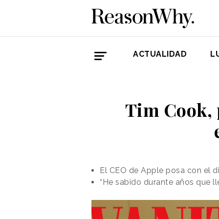
ACTUALIDAD
L
Tim Cook, p
El CEO de Apple posa con el dis
“He sabido durante años que l