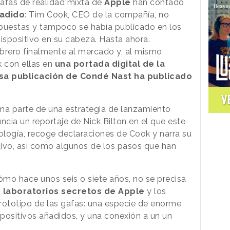
afas de realidad mixta de
Apple
han contado
ñadido
: Tim Cook, CEO de la compañía, no
 puestas y tampoco se había publicado en los
spositivo en su cabeza. Hasta ahora.
ebrero finalmente al mercado y, al mismo
 con ellas en
una portada digital de la
sa publicación de Condé Nast ha publicado
V
a parte de una estrategia de lanzamiento
cia un reportaje de Nick Bilton en el que este
nología, recoge declaraciones de Cook y narra su
itivo, así como algunos de los pasos que han
mo hace unos seis o siete años, no se precisa
s laboratorios secretos de Apple
y los
prototipo de las gafas: una especie de enorme
spositivos añadidos, y una conexión a un un