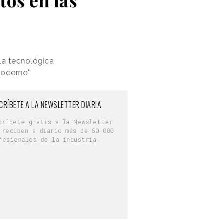
la tecnológica
moderno"
CRÍBETE A LA NEWSLETTER DIARIA
críbete gratis a la Newsletter
 reciben a diario más de 50.000
fesionales de la industria.