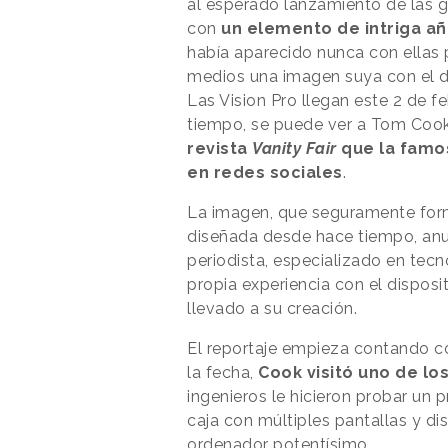
al esperado lanzamiento de las g
con
un elemento de intriga a
había aparecido nunca con ellas
medios una imagen suya con el di
Las Vision Pro llegan este 2 de f
tiempo, se puede ver a Tom Cook
revista
Vanity Fair
que la famo
en redes sociales
.
La imagen, que seguramente form
diseñada desde hace tiempo, anun
periodista, especializado en tec
propia experiencia con el dispos
llevado a su creación.
El reportaje empieza contando có
la fecha,
Cook visitó uno de lo
ingenieros le hicieron probar un 
caja con múltiples pantallas y di
ordenador potentísimo.