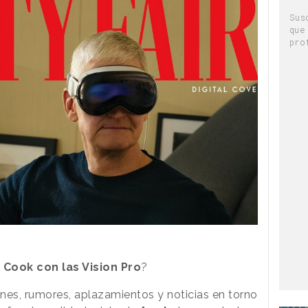
Sus
que
pro
 Cook con las Vision Pro
?
ones, rumores, aplazamientos y noticias en torno