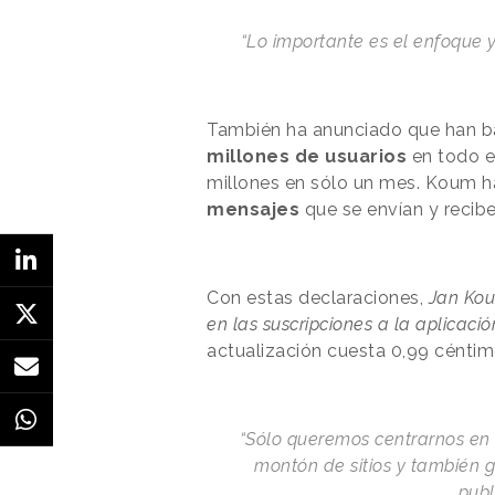
“Lo importante es el enfoque y
También ha anunciado que han bat
millones de usuarios
en todo e
millones en sólo un mes. Koum h
mensajes
que se envían y reciben
Con estas declaraciones,
Jan Kou
en las suscripciones a la aplicació
actualización cuesta 0,99 cénti
“Sólo queremos centrarnos en l
montón de sitios y también 
publ