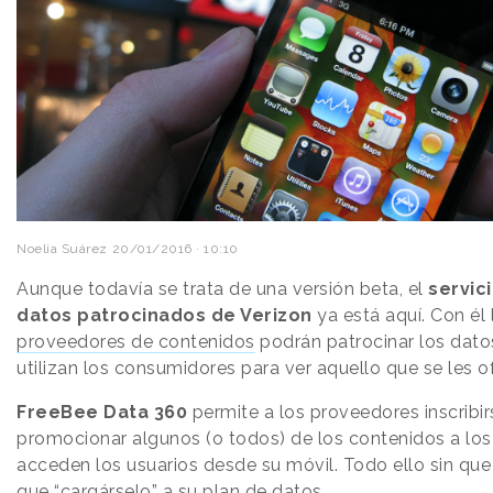
Noelia Suárez
20/01/2016 · 10:10
Aunque todavía se trata de una versión beta, el
servic
datos patrocinados de Verizon
ya está aquí. Con él 
proveedores de contenidos
podrán patrocinar los dato
utilizan los consumidores para ver aquello que se les o
FreeBee Data 360
permite a los proveedores inscribir
promocionar algunos (o todos) de los contenidos a los
acceden los usuarios desde su móvil. Todo ello sin qu
que “cargárselo” a su plan de datos.