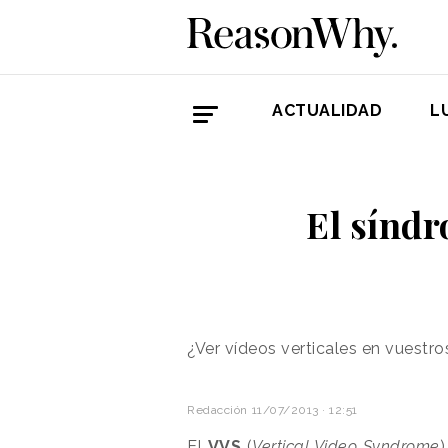
ACTUALIDAD
L
El síndr
¿Ver vídeos verticales en vuestr
Redacción
11/07/2013 · 12:51
El
VVS
(
Vertical Video Syndrome