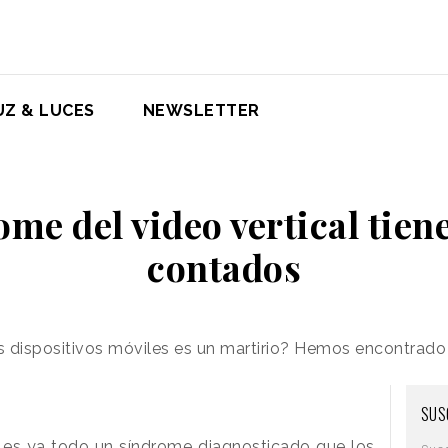
UZ & LUCES
NEWSLETTER
ome del video vertical tiene
contados
os dispositivos móviles es un martirio? Hemos encontrado 
SUS
) es ya todo un síndrome diagnosticado que los