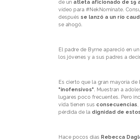
de un
atleta aficionado de 19 
vídeo para #NekNominate. Consum
después
se lanzó a un río cau
se ahogó.
El padre de Byrne apareció en un
los jóvenes y a sus padres a dec
Es cierto que la gran
mayoría de 
"inofensivos"
. Muestran a adol
lugares poco frecuentes. Pero in
vida tienen sus
consecuencias
,
pérdida de la
dignidad de esto
Hace pocos días
Rebecca Dagl