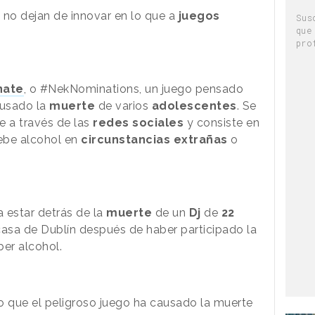
no dejan de innovar en lo que a
juegos
Sus
que
pro
nate
, o #NekNominations, un juego pensado
usado la
muerte
de varios
adolescentes
. Se
 a través de las
redes sociales
y consiste en
ebe alcohol en
circunstancias
extrañas
o
estar detrás de la
muerte
de un
Dj
de
22
asa de Dublín después de haber participado la
ber alcohol.
que el peligroso juego ha causado la muerte