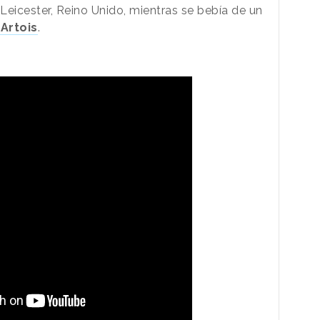
Leicester, Reino Unido, mientras se bebía de un
 Artois
.