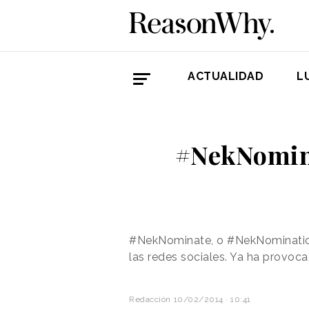
ACTUALIDAD
L
#NekNomina
#NekNominate, o #NekNomination,
las redes sociales. Ya ha provoc
Redacción
10/02/2014 · 10:41