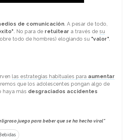
edios de comunicación
. A pesar de todo,
éxito"
. No para de
retuitear
a través de
su
obre todo de hombres) elogiando su
"valor"
.
irven
las estrategias habituales para
aumentar
eremos que los adolescentes pongan algo de
no haya más
desgraciados accidentes
ligroso juego para beber que se ha hecho viral"
Bebidas