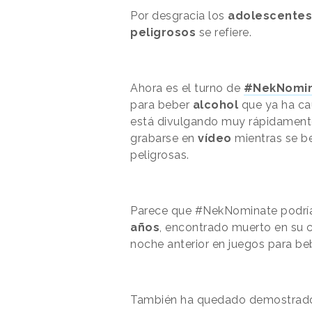
Por desgracia los
adolescentes
peligrosos
se refiere.
Ahora es el turno de
#NekNomi
para beber
alcohol
que ya ha ca
está divulgando muy rápidamente
grabarse en
vídeo
mientras se b
peligrosas.
Parece que #NekNominate podría 
años
, encontrado muerto en su c
noche anterior en juegos para be
También ha quedado demostrado 