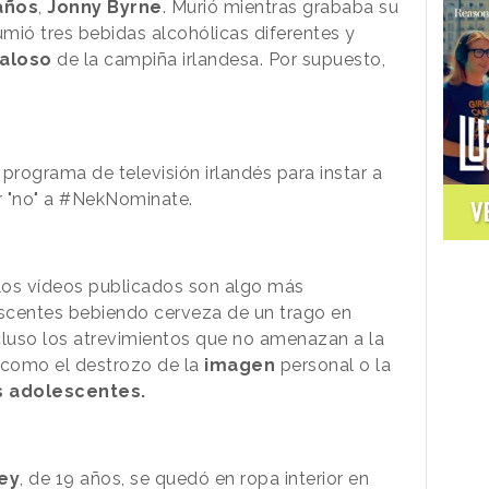
años
,
Jonny Byrne
. Murió mientras grababa su
ió tres bebidas alcohólicas diferentes y
daloso
de la campiña irlandesa. Por supuesto,
 programa de televisión irlandés
para instar a
ir "no" a #NekNominate.
V
los vídeos publicados son algo más
escentes bebiendo cerveza de un trago en
cluso los atrevimientos que no amenazan a la
 como el destrozo de la
imagen
personal o la
s adolescentes.
ey
, de 19 años, se quedó en ropa interior en