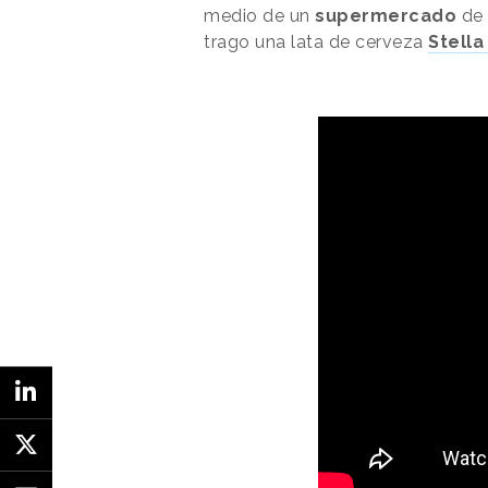
medio de un
supermercado
de 
trago una lata de cerveza
Stella