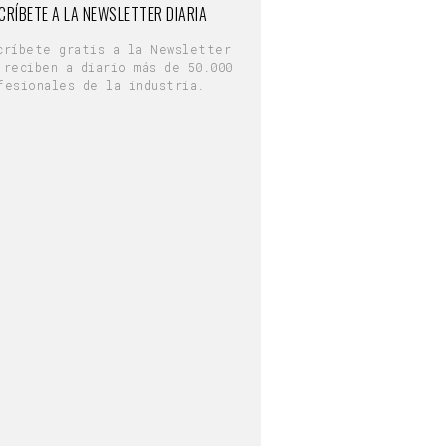
CRÍBETE A LA NEWSLETTER DIARIA
críbete gratis a la Newsletter
 reciben a diario más de 50.000
fesionales de la industria.