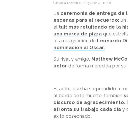
Claudia Martín
04/03/2014 · 12:18
La
ceremonia de entrega de l
escenas para el recuerdo:
un 
el
tuit más retuiteado de la hi
una marca de pizza
que estrella
o la resignación de
Leonardo Di
nominación al Oscar.
Su rival y amigo,
Matthew McCon
actor
de forma merecida por su ac
El actor, que ha sorprendido a t
al borde de la muerte, también
s
discurso de agradecimiento.
E
afronta su trabajo cada día
y 
éxito cosechado.