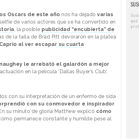
SUS
os Oscars de este año
nos ha dejado
varias
Sus
que
selfie de varios actores que se ha convertido en
pro
storia
, la posible
publicidad “encubierta” de
s de la talla de Brad Pitt devoraron en la platea
Caprio al ver escapar
su cuarta
aughey le arrebató el galardón a mejor
tuación en la película 'Dallas Buyer’s Club'.
odos con su interpretación de un enfermo de sida
orprendió con su conmovedor e inspirador
n su minuto de gloria Matthew explicó
cómo
cómo permanece constante y humilde pese al