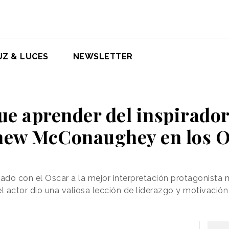
UZ & LUCES
NEWSLETTER
ue aprender del inspirador
hew McConaughey en los O
o con el Oscar a la mejor interpretación protagonista m
el actor dio una valiosa lección de liderazgo y motivaci