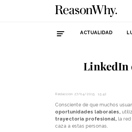
ACTUALIDAD
L
LinkedIn 
Redacción
27/04/2015 · 15:42
Consciente de que muchos usuari
oportunidades laborales,
util
trayectoria profesional,
la red
caza a estas personas.