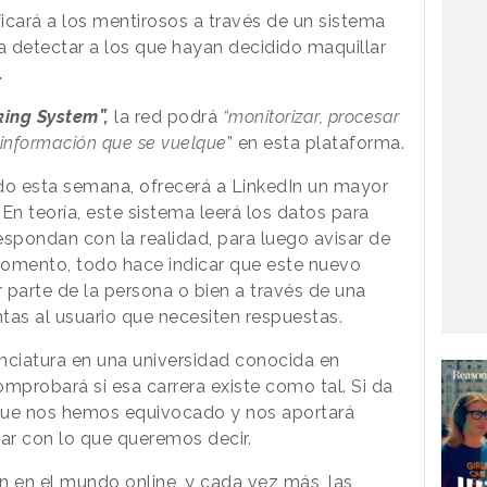
ficará a los mentirosos a través de un sistema
a detectar a los que hayan decidido maquillar
.
king System”,
la red podrá
“monitorizar, procesar
información que se vuelque
” en esta plataforma.
do esta semana, ofrecerá a LinkedIn un mayor
En teoría, este sistema leerá los datos para
espondan con la realidad, para luego avisar de
momento, todo hace indicar que este nuevo
r parte de la persona o bien a través de una
tas al usuario que necesiten respuestas.
nciatura en una universidad conocida en
omprobará si esa carrera existe como tal. Si da
 que nos hemos equivocado y nos aportará
ar con lo que queremos decir.
n en el mundo online, y cada vez más, las