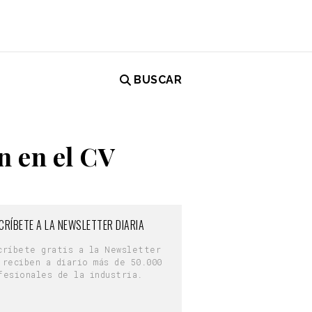
BUSCAR
n en el CV
CRÍBETE A LA NEWSLETTER DIARIA
críbete gratis a la Newsletter
 reciben a diario más de 50.000
fesionales de la industria.