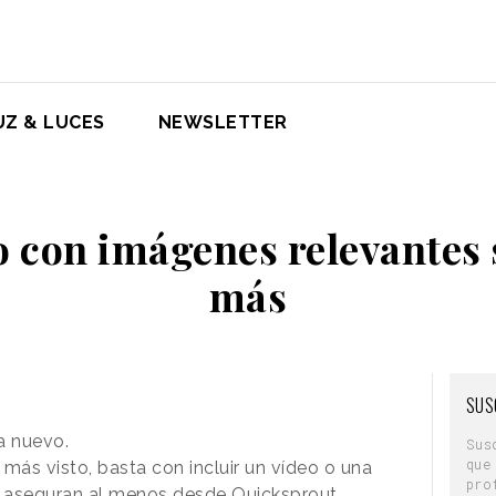
UZ & LUCES
NEWSLETTER
o con imágenes relevantes 
más
SUS
a nuevo.
Sus
que
más visto, basta con incluir un vídeo o una
pro
o aseguran al menos desde Quicksprout.