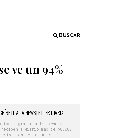
BUSCAR
se ve un 94%
CRÍBETE A LA NEWSLETTER DIARIA
críbete gratis a la Newsletter
 reciben a diario más de 50.000
fesionales de la industria.