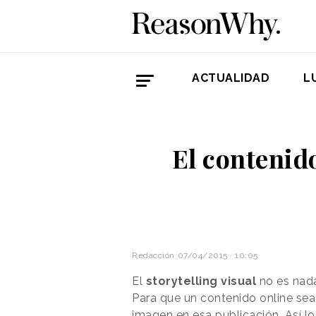
ACTUALIDAD
L
El contenid
Redacción
07/04/2015 · 10:05
El
storytelling visual
no es nad
Para que un contenido online sea 
imagen en esa publicación. Así l