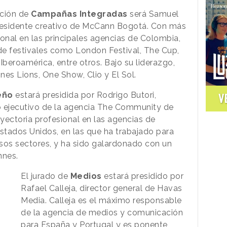
cción de
Campañas Integradas
será Samuel
presidente creativo de McCann Bogotá. Con más
ional en las principales agencias de Colombia,
 de festivales como London Festival, The Cup,
Iberoamérica, entre otros. Bajo su liderazgo,
s Lions, One Show, Clio y El Sol.
eño
estará presidida por Rodrigo Butori,
V
vo ejecutivo de la agencia The Community de
ayectoria profesional en las agencias de
stados Unidos, en las que ha trabajado para
sos sectores, y ha sido galardonado con un
nnes.
El jurado de
Medios
estará presidido por
Rafael Calleja, director general de Havas
Media. Calleja es el máximo responsable
de la agencia de medios y comunicación
para España y Portugal y es ponente