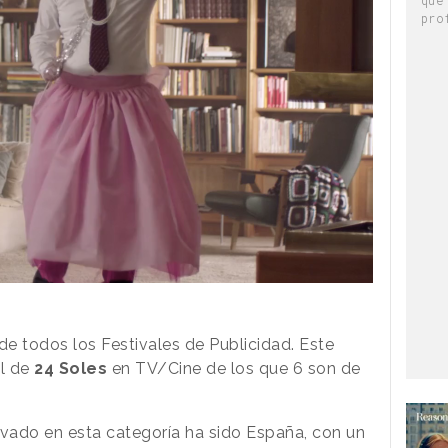
pro
 de todos los Festivales de Publicidad. Este
al de
24 Soles
en TV/Cine de los que 6 son de
evado en esta categoría ha sido España, con un