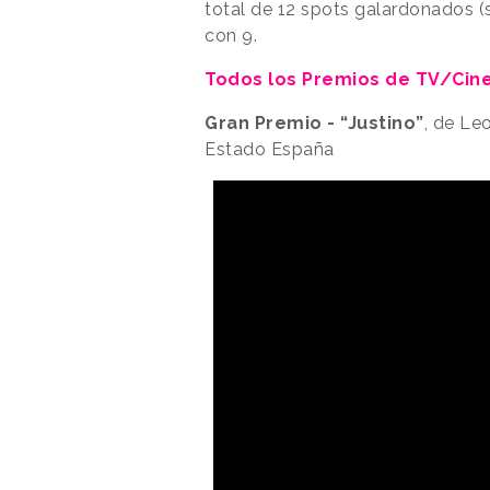
total de 12 spots galardonados (s
con 9.
Todos los Premios de TV/Cine 
Gran Premio
- “Justino”
, de Le
Estado España