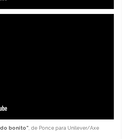
ado bonito”
, de Ponce para Unilever/Axe