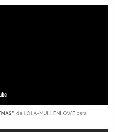
TMAS”
, de LOLA-MULLENLOWE para