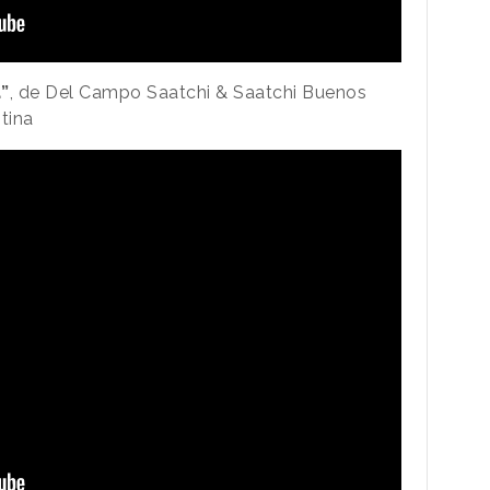
a”
, de Del Campo Saatchi & Saatchi Buenos
tina