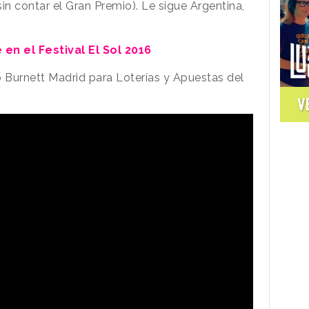
in contar el Gran Premio). Le sigue Argentina,
en el Festival El Sol 2016
o Burnett Madrid para Loterías y Apuestas del
V