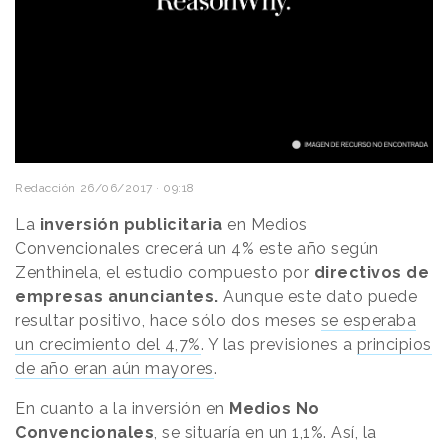
Redacción
26/06/2017 · 09:18
La
inversión publicitaria
en Medios
Convencionales crecerá un 4% este año según
Zenthinela, el estudio compuesto por
directivos de
empresas anunciantes.
Aunque este dato puede
resultar positivo, hace sólo dos meses
se esperaba
un crecimiento del 4,7%
. Y las previsiones a
principios
de año eran aún mayores
.
En cuanto a la inversión en
Medios No
Convencionales
, se situaría en un 1,1%. Así, la