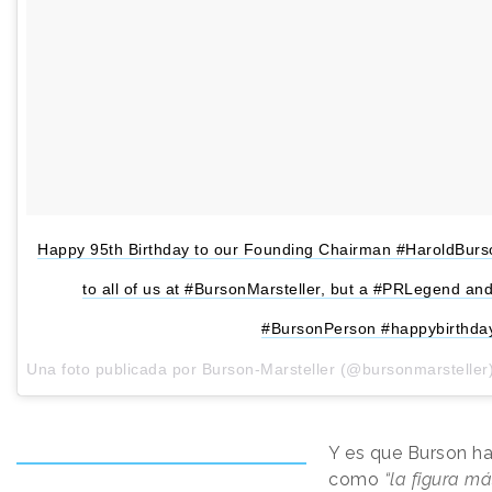
Happy 95th Birthday to our Founding Chairman #HaroldBurson
to all of us at #BursonMarsteller, but a #PRLegend an
#BursonPerson #happybirthda
Una foto publicada por Burson-Marsteller (@bursonmarsteller
Y es que Burson ha
como
“la figura m