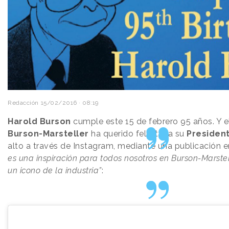
Redacción
15/02/2016 · 08:19
Harold Burson
cumple este 15 de febrero 95 años. Y e
Burson-Marsteller
ha querido felicitar a su
Presiden
alto a través de Instagram, mediante una publicación 
es una inspiración para todos nosotros en Burson-Marstel
un icono de la industria”
: