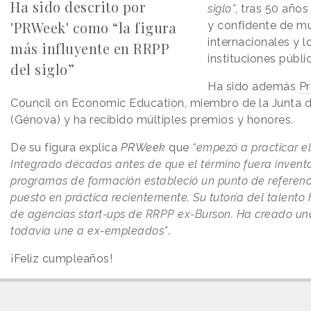
Ha sido descrito por
siglo”
, tras 50 año
'PRWeek' como “la figura
y confidente de mu
internacionales y l
más influyente en RRPP
instituciones públi
del siglo”
Ha sido además
Pr
Council on Economic Education, miembro de la Junta de
(Génova) y ha recibido múltiples premios y honores.
De su figura explica
PRWeek
que
“empezó a practicar e
Integrado décadas antes de que el término fuera inventa
programas de formación estableció un punto de referenc
puesto en práctica recientemente. Su tutoría del talento
de agencias start-ups de RRPP ex-Burson. Ha creado un
todavía une a ex-empleados”
.
¡Feliz cumpleaños!