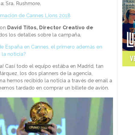
ia: Sra. Rushmore.
ormación de Cannes Lions 2018
con
David Titos, Director Creativo de
os los detalles sobre la campaña.
 de España en Cannes, el primero además en
 la noticia?
V
a! Casi todo el equipo estába en Madrid, tan
árquez, los dos planners de la agencia,
na hemos recibido la noticia a través de email a
hemos tardado en comprar un billete de avión.