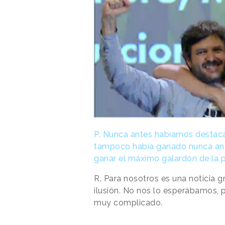
P.
Nunca antes habíamos destacad
tampoco había ganado nunca ant
ganar el máximo galardón de la 
R.
Para nosotros es una noticia 
ilusión. No nos lo esperábamos
muy complicado.