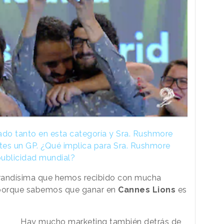
o tanto en esta categoría y Sra. Rushmore
es un GP. ¿Qué implica para Sra. Rushmore
publicidad mundial?
grandísima que hemos recibido con mucha
, porque sabemos que ganar en
Cannes Lions
es
Hay mucho marketing también detrás de