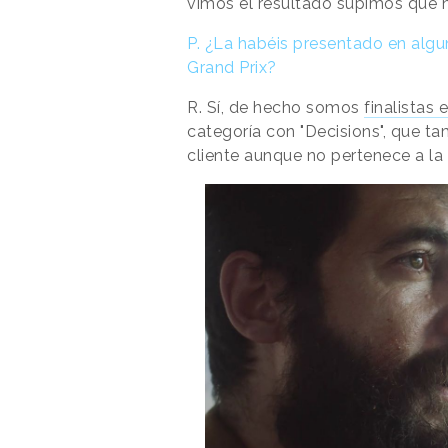
vimos el resultado supimos que 
P.
¿La habéis presentado en algun
Grand Prix?
R.
Sí, de hecho somos
finalistas 
categoría con "Decisions", que ta
cliente aunque no pertenece a la