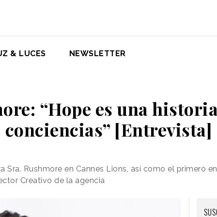
UZ & LUCES
NEWSLETTER
ore: “Hope es una histori
conciencias” [Entrevista]
ara Sra. Rushmore en Cannes Lions, así como el primero e
ctor Creativo de la agencia
SUS