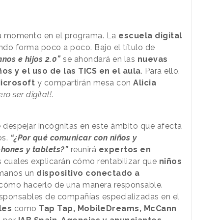
u momento en el programa. La
escuela digital
ndo forma poco a poco. Bajo el título de
nos e hijos 2.0”
se ahondará en las
nuevas
ños
y el uso de las TICS en el aula
. Para ello,
icrosoft
y compartirán mesa con
Alicia
ero ser digital!
.
 despejar incógnitas en este ámbito que afecta
s.
“¿Por qué comunicar con niños y
hones y tablets?”
reunirá
expertos en
os cuales explicarán cómo rentabilizar que
niños
 manos un
dispositivo conectado a
 cómo hacerlo de una manera responsable.
sponsables de compañías especializadas en el
les
como
Tap Tap,
MobileDreams, McCann