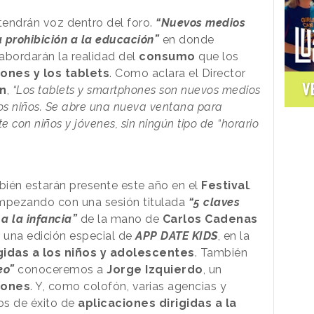
tendrán voz dentro del foro.
“Nuevos medios
 prohibición a la educación”
en donde
abordarán la realidad del
consumo
que los
nes y los tablets
. Como aclara el Director
V
n
,
“Los tablets y smartphones son nuevos medios
los niños. Se abre una nueva ventana para
e con niños y jóvenes, sin ningún tipo de “horario
ién estarán presente este año en el
Festival
.
pezando con una sesión titulada
“5 claves
a la infancia”
de la mano de
Carlos Cadenas
 una edición especial de
APP DATE KIDS
, en la
gidas a los niños y adolescentes
. También
eo”
conoceremos a
Jorge Izquierdo
, un
iones
. Y, como colofón, varias agencias y
os de éxito de
aplicaciones dirigidas a la