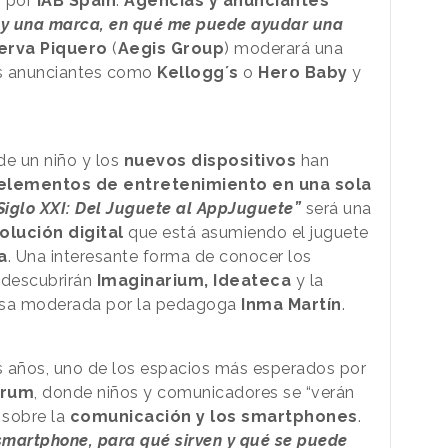
o por
IAB Spain
.
Agencias y anunciantes
oy una marca, en qué me puede ayudar una
erva Piquero
(
Aegis Group
) moderará una
es anunciantes como
Kellogg´s
o
Hero Baby
y
 de un niño y los
nuevos dispositivos
han
 elementos de entretenimiento en una sola
Siglo XXI: Del Juguete al AppJuguete”
será una
olución digital
que está asumiendo el juguete
a
. Una interesante forma de conocer los
 descubrirán
Imaginarium, Ideateca
y la
esa moderada por la pedagoga
Inma Martín
.
 años, uno de los espacios más esperados por
orum
, donde niños y comunicadores se “verán
, sobre la
comunicación y los smartphones
.
smartphone, para qué sirven y qué se puede