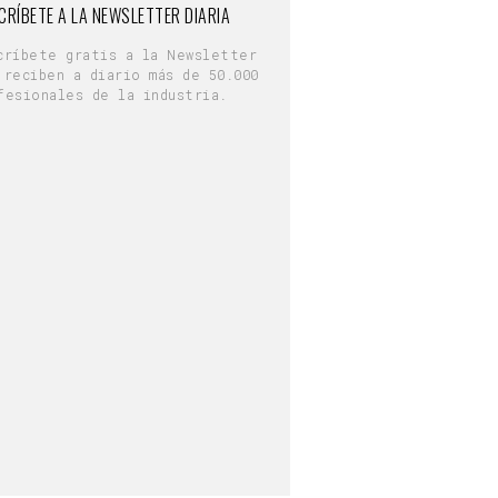
CRÍBETE A LA NEWSLETTER DIARIA
críbete gratis a la Newsletter
 reciben a diario más de 50.000
fesionales de la industria.