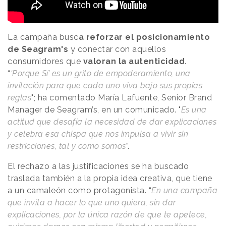
La campaña busc
a reforzar el posicionamiento
de Seagram's
y conectar con aquellos
consumidores que
valoran la autenticidad
.
“
‘Porque Sí’ es un grito de empoderamiento, una
invitación para que cada uno viva bajo sus propias
reglas
"; ha comentado María Lafuente, Senior Brand
Manager de Seagram’s, en un comunicado. "
Es una
actitud que desafía la necesidad de dar explicaciones
y celebra esa chispa que nos impulsa a vivir sin
restricciones, tal y como somos
”.
El rechazo a las justificaciones se ha buscado
traslada también a la propia idea creativa, que tiene
a un camaleón como protagonista. “
En una campaña
que invita a hacer lo que uno quiera, sin dar
explicaciones, por la única razón de que te apetece,