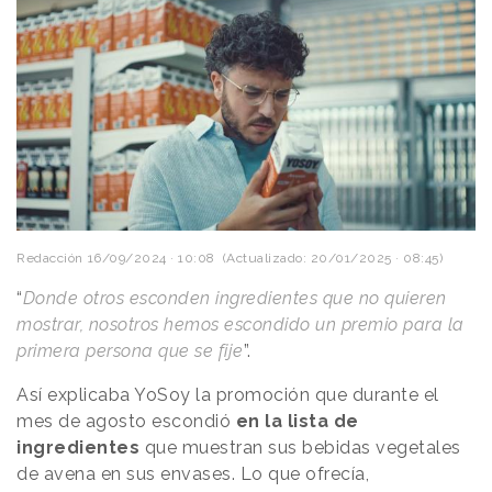
Redacción
16/09/2024 · 10:08
(Actualizado: 20/01/2025 · 08:45)
“
Donde otros esconden ingredientes que no quieren
mostrar, nosotros hemos escondido un premio para la
primera persona que se fije
”.
Así explicaba YoSoy la promoción que durante el
mes de agosto escondió
en la lista de
ingredientes
que muestran sus bebidas vegetales
de avena en sus envases. Lo que ofrecía,