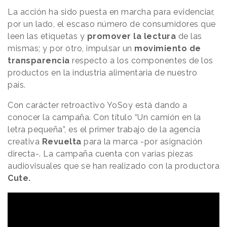
La acción ha sido puesta en marcha para evidenciar,
por un lado, el escaso número de consumidores que
leen las etiquetas y
promover la lectura
de las
mismas; y por otro, impulsar un
movimiento de
transparencia
respecto a los componentes de los
productos en la industria alimentaria de nuestro
país.
Con carácter retroactivo YoSoy está dando a
conocer la campaña. Con título “Un camión en la
letra pequeña”, es el primer trabajo de la agencia
creativa
Revuelta
para la marca -por asignación
directa-. La campaña cuenta con varias piezas
audiovisuales que se han realizado con la productora
Cute.