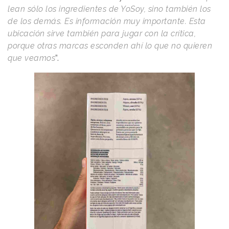
lean sólo los ingredientes de YoSoy, sino también los
de los demás. Es información muy importante. Esta
ubicación sirve también para jugar con la crítica,
porque otras marcas esconden ahí lo que no quieren
que veamos
”.