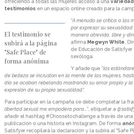
ofreciendo a todas las mujeres acceso a una
variedad
testimonios
en un espacio online creado para la cam
"A menudo se critica a las 
por expresar su sexualidad
El testimonio se
manera atrevida, libre y di
subirá a la página
afirma
Megwyn White
, Di
de Educación de Satisfyer
"Safe Place" de
sexóloga.
forma anónima
Y añade que
"los estándare
de belleza se incrustan en la mente de las mujeres, has
día se acaban rebelando mostrando su amor propio y la
expresión de su propia sexualidad".
Para participar en la campaña se debe completar la fr
libertad sexual me empodera para..."
, etiquetar a
@satis
añadir el hashtag #Choosetochallenge a través de una
publicación o una historia en Instagram. De forma
anó
Satisfyer recopilará la declaración y la subirá al "Safe P