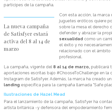
partícipes de la campaña.
Con esta acción, la marca
juguetes eróticos quiere p
La nueva campaña
sobre la mesa el derecho 
de Satisfyer estará
defender y abrazar la prop
sexualidad
como un cami
activa del 8 al 14 de
el éxito y no necesariamen
marzo
relacionado con el ámbito
profesional.
La campaña, vigente del
8 al 14 de marzo,
publicará 
aportaciones escritas bajo #ChooseToChallenge en la 
Instagram de Satisfyer. Además, la marca ha creado un
landing
específica para la campaña llamada "Safe plac
Ilustraciones de Hazel Mead
Para el lanzamiento de la campaña, Satisfyer ha conta
artista británica -y defensora del empoderamiento fe