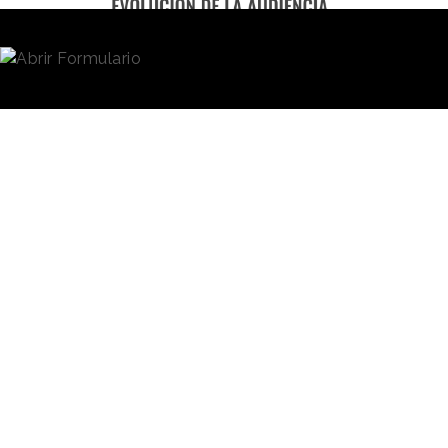
No obstante, quienes sí vieron la Gala presentada
por Antonio Banderas y María Casado en el Teatro
Soho CaixaBank de Málaga mostraron su
cariño
,