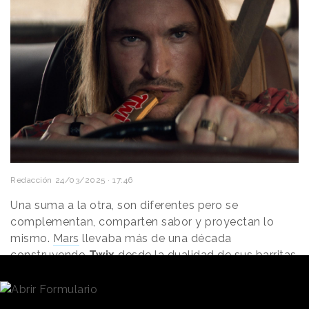
Redacción
24/03/2025 · 17:46
Una suma a la otra, son diferentes pero se
complementan, comparten sabor y proyectan lo
mismo.
Mars
llevaba más de una década
construyendo
Twix
desde la dualidad de sus barritas,
y ahora ha decidido reintegrarlas bajo un mismo
concepto maximalista
en una campaña de alto
voltaje.