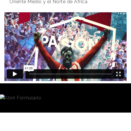
Oriente Medio y el Norte de África
Redacción
30/09/2020 · 09:17
En un contexto en el que
LaLiga
, al igual que los
demás eventos deportivos, está sufriendo cambios y
restricciones debido al Covid-19, la entidad ha
anunciado su nueva iniciativa:
LaLiga TwentyNine’s
.
Se trata de una intrusión de la organización