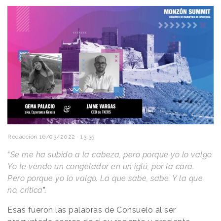
Redacción
16/03/2022 · 13:35
“
Se me ha subido a la cabeza, pero porque yo lo valgo.
Yo te vendo un congelador en un iglú, por la cara.
Pero porque yo lo valgo. La que sabe, sabe. Y la que
no, critica
”.
Esas fueron las palabras de Consuelo al ser