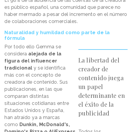
El 98% de la audiencia de las cuentas de la creadora
es público español, una comunidad que parece no
haber mermado a pesar del incremento en el número
de colaboraciones comerciales.
Naturalidad y humildad como parte de la
fórmula
Por todo ello Gemma se
considera
alejada de la
La libertad del
figura del influencer
creador de
tradicional
y se identifica
más con el concepto de
contenido juega
creadora de contenido. Sus
un papel
publicaciones, en las que
determinante en
comparan distintas
el éxito de la
situaciones cotidianas entre
Estados Unidos y España,
publicidad
han atraído ya a marcas
como
Dunkin, McDonald's,
Domino's Pizza o AliExpress.
Todos los