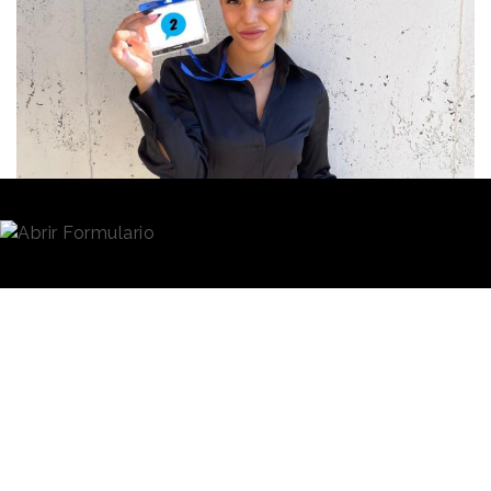
Redacción
16/03/2022 · 13:31
Se definen como
“el medio de comunicación más
influyente de las nuevas generaciones”
, y es que se
han convertido en el
canal de noticias
número uno
de Europa en TikTok con 3,4 millones de seguidores
en su perfil de esta red social, situándose por
delante de medios con prestigio mundial como el
Washington Post
o la NBC.
Sus cuatro creadoras -Gaby, Mery, Dani y Pau- se
conocen
“prácticamente de toda la vida”
porque son