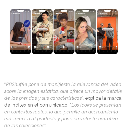
“
PBShuffle pone de manifiesto la relevancia del vídeo
sobre la imagen estática, que ofrece un mayor detalle
de las prendas y sus características
”, explica la marca
de Inditex en el comunicado. “
Los looks se presentan
en contextos reales, lo que permite un acercamiento
más preciso al producto y pone en valor la narrativa
de las colecciones
”.