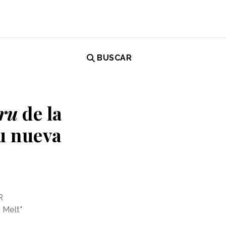
BUSCAR
ru
de la
u nueva
R
 Melt"