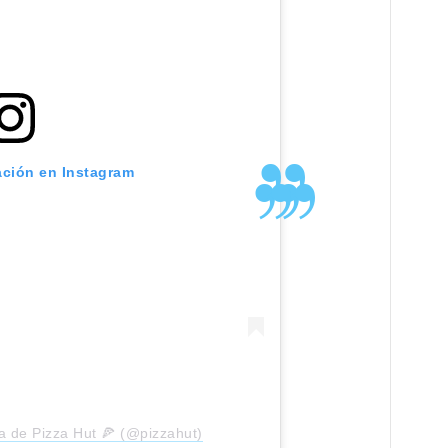
ación en Instagram
a de Pizza Hut 🍕 (@pizzahut)