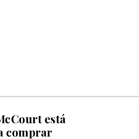
McCourt está
ra comprar