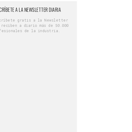
CRÍBETE A LA NEWSLETTER DIARIA
críbete gratis a la Newsletter
 reciben a diario más de 50.000
fesionales de la industria.