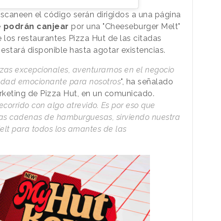
escaneen el código serán dirigidos a una página
 podrán canjear
por una "Cheeseburger Melt"
 los restaurantes Pizza Hut de las citadas
 estará disponible hasta agotar existencias.
zas excepcionales, aventurarnos en el negocio
edad emocionante para nosotros
", ha señalado
rketing de Pizza Hut, en un comunicado.
orrido con algo atrevido. Es por eso que
as cadenas de hamburguesas, sirviendo nuestra
elt para todos los amantes de las