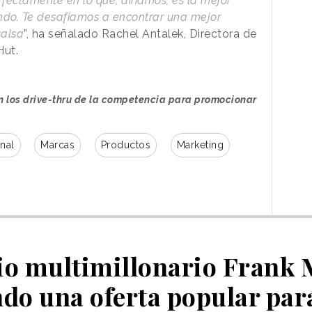
ectamente en lo que, diríamos, es la mejor
do. Te desafiamos a encontrar una mejor
salsa
”, ha señalado Rachel Antalek, Directora de
Hut.
en los drive-thru de la competencia para promocionar
onal
Marcas
Productos
Marketing
io multimillonario Frank 
do una oferta popular pa