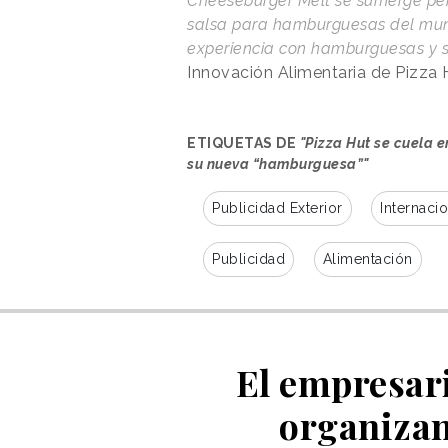
Cheeseburger Melt se sumerge perf
salsa para hamburguesas del mun
experiencia con hamburguesas y 
Innovación Alimentaria de Pizza 
ETIQUETAS DE
"Pizza Hut se cuela 
su nueva “hamburguesa”"
Publicidad Exterior
Internaci
Publicidad
Alimentación
El empresar
organizan