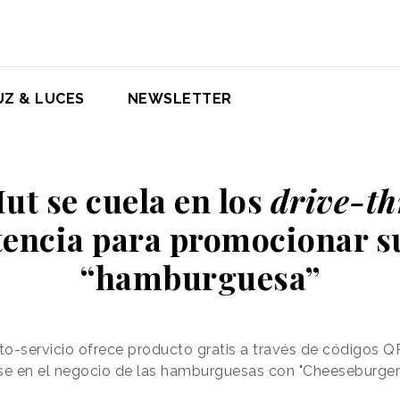
UZ & LUCES
NEWSLETTER
ut se cuela en los
drive-th
encia para promocionar s
“hamburguesa”
o-servicio ofrece producto gratis a través de códigos Q
e en el negocio de las hamburguesas con "Cheeseburger