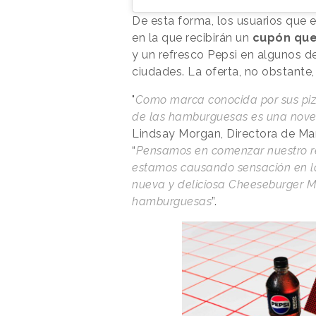
De esta forma, los usuarios que 
en la que recibirán un
cupón que
y un refresco Pepsi en algunos de
ciudades. La oferta, no obstante,
"
Como marca conocida por sus piz
de las hamburguesas es una nov
Lindsay Morgan, Directora de Ma
“
Pensamos en comenzar nuestro rec
estamos causando sensación en l
nueva y deliciosa Cheeseburger M
hamburguesas
”.