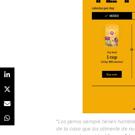
“
Los perros siempre tienen hambre
de la casa que los alimente de nu