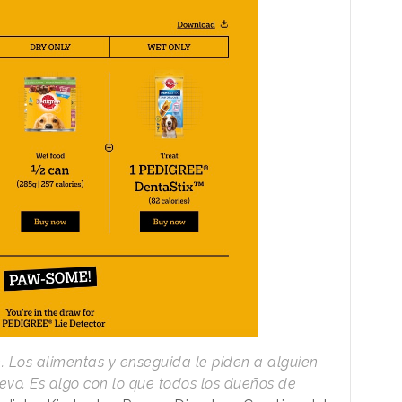
. Los alimentas y enseguida le piden a alguien
evo. Es algo con lo que todos los dueños de