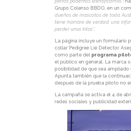
perros podemos identificarnos
"; h
Grupo Colenso BBDO, en un comu
dueños de mascotas de toda Austra
tiene hambre de verdad, una inform
perder unos kilos”
.
La página incluye un formulario pa
collar Pedigree Lie Detector. Aseg
como parte del
programa pilo
el público en general. La marca s
posibilidad de que sea ampliado 
Apunta también que la continuaci
después de la prueba piloto no e
La campaña se activa el 4 de abri
redes sociales y publicidad exteri