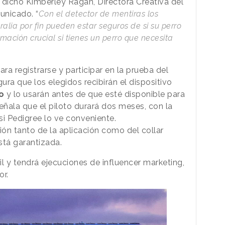
a dicho Kimberley Ragan, Directora Creativa del
nicado. “
Con el detector de mentiras los
lia por fin pueden estar seguros de si su perro
ación crucial si tienes un perro que necesita
ra registrarse y participar en la prueba del
ura que los elegidos recibirán el dispositivo
to
y lo usarán antes de que esté disponible para
eñala que el piloto durará dos meses, con la
si Pedigree lo ve conveniente.
ón tanto de la aplicación como del collar
stá garantizada.
l y tendrá ejecuciones de influencer marketing,
or.