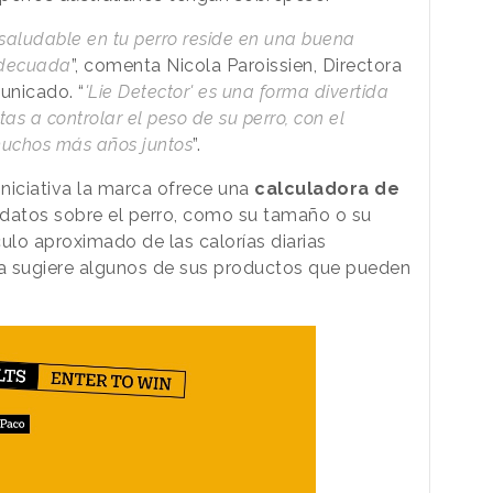
saludable en tu perro reside en una buena
 adecuada
”, comenta Nicola Paroissien, Directora
unicado. “
'Lie Detector' es una forma divertida
s a controlar el peso de su perro, con el
muchos más años juntos
”.
 iniciativa la marca ofrece una
calculadora
de
datos sobre el perro, como su tamaño o su
ulo aproximado de las calorías diarias
 sugiere algunos de sus productos que pueden