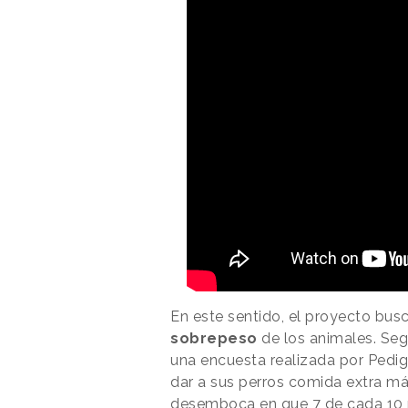
En este sentido, el proyecto bus
sobrepeso
de los animales. Se
una encuesta realizada por Pedig
dar a sus perros comida extra má
desemboca en que 7 de cada 10 p