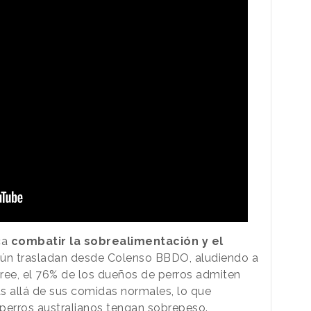
ca
combatir la sobrealimentación y el
gún trasladan desde Colenso BBDO, aludiendo a
ree, el 76% de los dueños de perros admiten
s allá de sus comidas normales, lo que
erros australianos tengan sobrepeso.