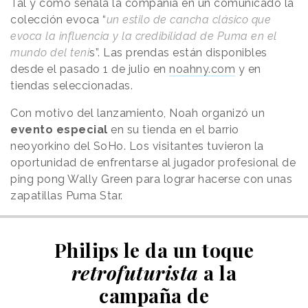
Tal y como señala la compañía en un comunicado la
colección evoca “
un estilo de cancha clásico que
evoca la influencia y la credibilidad de Puma en el
mundo del teni
s”. Las prendas están disponibles
desde el pasado 1 de julio en
noahny.com
y en
tiendas seleccionadas.
Con motivo del lanzamiento, Noah organizó un
evento especial
en su tienda en el barrio
neoyorkino del SoHo. Los visitantes tuvieron la
oportunidad de enfrentarse al jugador profesional de
ping pong Wally Green para lograr hacerse con unas
zapatillas Puma Star.
Philips le da un toque
retrofuturista
a la
campaña de