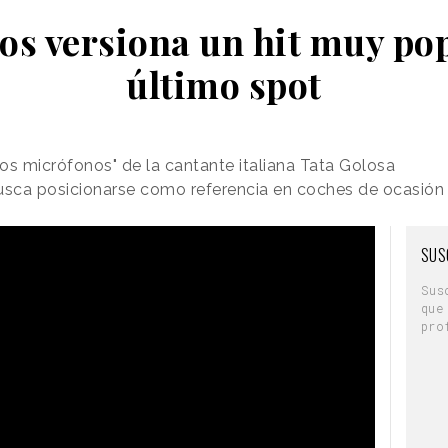
os versiona un hit muy pop
último spot
os micrófonos" de la cantante italiana Tata Golosa
sca posicionarse como referencia en coches de ocasión
SUS
Sus
que
pro