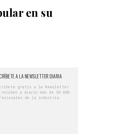
ular en su
CRÍBETE A LA NEWSLETTER DIARIA
críbete gratis a la Newsletter
 reciben a diario más de 50.000
fesionales de la industria.