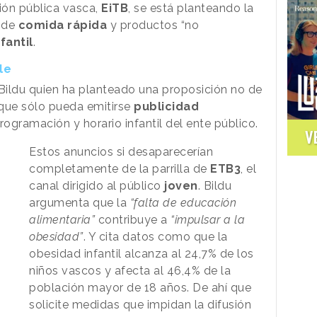
isión pública vasca,
EiTB
, se está planteando la
s de
comida rápida
y productos “no
fantil
.
le
 Bildu quien ha planteado una proposición no de
 que sólo pueda emitirse
publicidad
rogramación y horario infantil del ente público.
V
Estos anuncios si desaparecerían
completamente de la parrilla de
ETB3
, el
canal dirigido al público
joven
. Bildu
argumenta que la
“falta de educación
alimentaria”
contribuye a
“impulsar a la
obesidad”
. Y cita datos como que la
obesidad infantil alcanza al 24,7% de los
niños vascos y afecta al 46,4% de la
población mayor de 18 años. De ahí que
solicite medidas que impidan la difusión