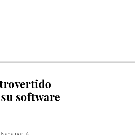
trovertido
 su software
lsada por IA