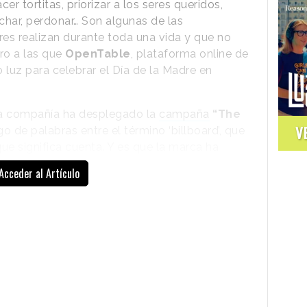
er tortitas, priorizar a los seres queridos,
char, perdonar… Son algunas de las
es realizan durante toda una vida y que no
ro a las que
OpenTable
, plataforma online de
 luz para celebrar el Día de la Madre en
la compañía ha desplegado la
campaña
“The
V
 de palabras entre el término ‘billboard’, que
l’, que significa cuenta. Y es que la marca ha
con una
instalación que emula un ticket de
Acceder al Artículo
umeran decenas de cosas que las madres hacen
 e hijas.
o de la cama”, “Hacerte el bocadillo” o
rman parte de la gran factura, todos ellos con
nal del recibo se lee el lema de la campaña,
edes pagar la siguiente este Día de la Madre
”,
 a utilizar la
plataforma para reservar mesa
 a sus madres para compartir un momento