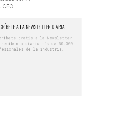
el CEO
CRÍBETE A LA NEWSLETTER DIARIA
críbete gratis a la Newsletter
 reciben a diario más de 50.000
fesionales de la industria.