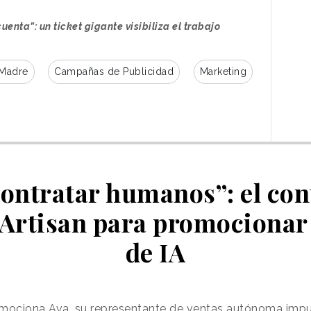
enta”: un ticket gigante visibiliza el trabajo
abo en el centro comercial Melbourne Central.
 Madre
Campañas de Publicidad
Marketing
contratar humanos”: el con
Artisan para promocionar
de IA
omociona Ava, su representante de ventas autónoma impu