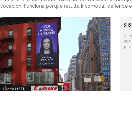
provocación. Funciona porque resulta incómoda", defiende 
SUS
activaciones en redes sociales,
con
 Una de las publicaciones ha mostrado una
Sus
 factura “impagable” de trabajo no remunerado,
que
pro
idianos. "
Cada abrazo. Cada noche. Cada "te lo
de la Madre, invítala una comida que valga la
 OpenTable
", ha señalado la marca en Instagram.