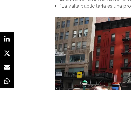
“La valla publicitaria es una 
La campaña también ha incluido
contenido orgánico de la marca.
impresora de tickets creando esa
apoyo emocional y sacrificios cot
dije" (ella tenía razón). Este Día 
pena recordar. Reserva ahora en
Redacción
11/05/2026 · 10:59