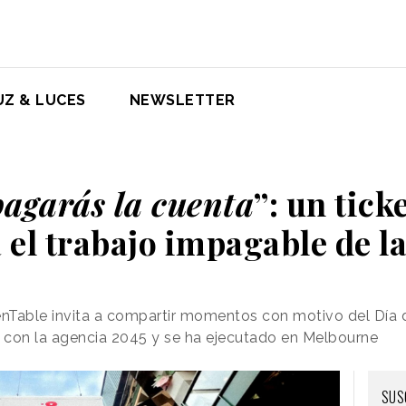
UZ & LUCES
NEWSLETTER
agarás la cuenta
”: un tick
a el trabajo impagable de 
nTable invita a compartir momentos con motivo del Día 
o con la agencia 2045 y se ha ejecutado en Melbourne
SUS