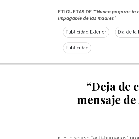
significativo con ellas.
ETIQUETAS DE
"“Nunca pagarás la cu
La instalación se ha llevado a c
impagable de las madres"
Publicidad Exterior
Día de la
Publicidad
“Deja de 
mensaje de 
El discurso “anti-humanos” pr