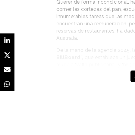
Querer de forma incondicional, hac
comer las cortezas del pan, escu
innumerables tareas que las madr
encuentran una remuneración, pe
reservas de restaurantes, ha dado
Australia.
De la mano de la agencia 2045, 
BillBoard”,
que establece un juego
alude a ‘valla publicitaria’; y ‘bil
rendido homenaje a las madres 
restaurante,
y en el que se en
a lo largo de su vida por sus hijos
“Llevarte en brazos”, “Mirar debaj
“Perdonarte” son artículos que fo
un importe de cero dólares. Al fi
“
Nunca pagarás la cuenta. Pero pu
con lo que se invita a los usuarios
en un establecimiento e invitar