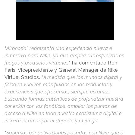
“
Airphoria" representa una experiencia nueva e
inmersiva para Nike, ya que amplía sus esfuerzos en
juegos y productos virtuales
”, ha comentado Ron
Faris, Vicepresidente y General Manager de Nike
Virtual Studios. “
A medida que los mundos digital y
físico se vuelven más fluidos en los productos y
experiencias que ofrecemos, siempre estamos
buscando formas auténticas de profundizar nuestra
conexión con los fanáticos, ampliar los puntos de
acceso a Nike en todo nuestro ecosistema digital e
inspirar el amor por el deporte y el juego
".
“
Sabemos por activaciones pasadas con Nike que a