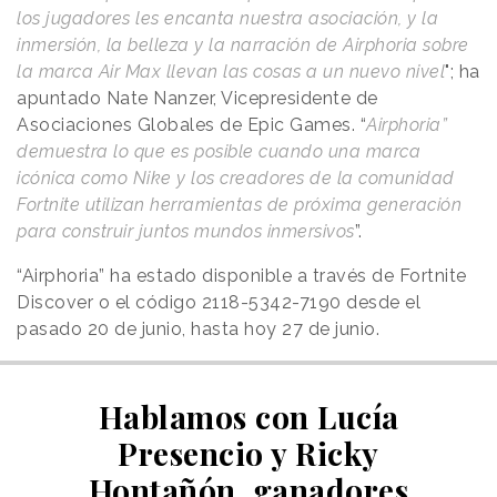
los jugadores les encanta nuestra asociación, y la
inmersión, la belleza y la narración de Airphoria sobre
la marca Air Max llevan las cosas a un nuevo nivel
"; ha
apuntado Nate Nanzer, Vicepresidente de
Asociaciones Globales de Epic Games. “
Airphoria”
demuestra lo que es posible cuando una marca
icónica como Nike y los creadores de la comunidad
Fortnite utilizan herramientas de próxima generación
para construir juntos mundos inmersivos
”.
“Airphoria” ha estado disponible a través de Fortnite
Discover o el código 2118-5342-7190 desde el
pasado 20 de junio, hasta hoy 27 de junio.
Hablamos con Lucía
Presencio y Ricky
Hontañón, ganadores