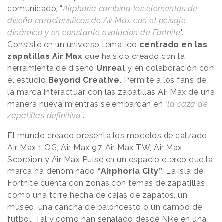
comunicado, “
Airphoria combina los elementos de
diseño característicos de Air Max con el paisaje
dinámico y en constante evolución de Fortnite
".
Consiste en un universo temático
centrado en las
zapatillas Air Max
que ha sido creado con la
herramienta de diseño
Unreal
y en colaboración con
el estudio
Beyond Creative.
Permite a los fans de
la marca interactuar con las zapatillas Air Max de una
manera nueva mientras se embarcan en “
la caza de
zapatillas definitiva
”.
El mundo creado presenta los modelos de calzado
Air Max 1 OG, Air Max 97, Air Max TW, Air Max
Scorpion y Air Max Pulse en un espacio etéreo que la
marca ha denominado
“Airphoria City”
. La isla de
Fortnite cuenta con zonas con temas de zapatillas,
como una torre hecha de cajas de zapatos, un
museo, una cancha de baloncesto o un campo de
fútbol. Tal y como han señalado desde Nike en una