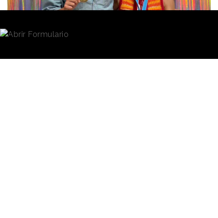
Redacción
27/06/2023 · 09:00
"En Samy nos informaron de que se había convocado
la competición de Young Lions de
Cannes
y nos
plantearon si nos apetecía participar. Ricky me escribió
un mail preguntándome si íbamos juntos y yo le dije
que por supuesto. El caso es que no somos dupla,
porque en Samy por lo general no se trabaja así, todos
los creativos hacemos un poco de todo".
“Yo tuve un poco de cara porque hago propuestas
creativas pero en el mundo del influencer marketing,
que no es el tipo de cosas que se piden en esta
competición, tanto en la fase española como en
Cannes. Pero le dije a Lucía. ‘Mira yo hago otro tipo de
cosas y soy menos bueno, pero tú eres espectacular y