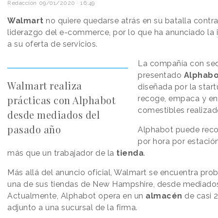
Redacción
09/01/2020 · 16:49
Walmart
no quiere quedarse atrás en su batalla contr
liderazgo del e-commerce, por lo que ha anunciado la
a su oferta de servicios.
La compañía con sed
presentado
Alphabo
Walmart realiza
diseñada por la start
prácticas con Alphabot
recoge, empaca y en
comestibles realizad
desde mediados del
pasado año
Alphabot puede reco
por hora por estación
más que un trabajador de la
tienda
.
Más allá del anuncio oficial, Walmart se encuentra pr
una de sus tiendas de New Hampshire, desde mediados
Actualmente, Alphabot opera en un
almacén
de casi 
adjunto a una sucursal de la firma.