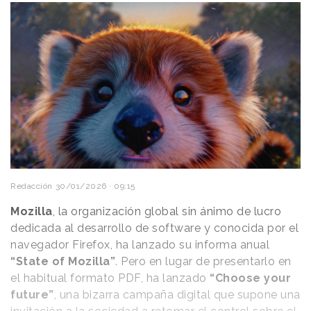
Redacción
30/01/2026 · 09:15
Mozilla
, la organización global sin ánimo de lucro
dedicada al desarrollo de software y conocida por el
navegador Firefox, ha lanzado su informa anual
“State of Mozilla”
.
Pero en lugar de presentarlo en
el habitual formato PDF, ha lanzado
“Choose your
future”
, una bizarra campaña digital que supone una