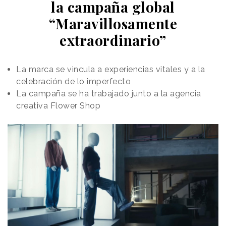
la campaña global
“Maravillosamente
extraordinario”
La marca se vincula a experiencias vitales y a la
celebración de lo imperfecto
La campaña se ha trabajado junto a la agencia
creativa Flower Shop
Frente a un modelo que está concentrando aún más
el poder en manos de unos pocos, Mozilla asegura
tener un futuro diferente en mente. “L
as decisiones
que debemos tomar para alcanzarlo son claras
”,
apunta en un
sitio web creado
para la iniciativa.
“
Elegimos la humanidad: necesitamos tecnología que
impulse la creatividad y proteja ferozmente la
privacidad. Elegimos el poder colectivo: necesitamos
apoyarnos en el código abierto y la comunidad.
Elegimos un modelo económico diferente: un “doble