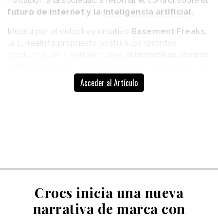
invitación a la sociedad a retomar el control sobre el
futuro de internet y la
inteligencia artificial
.
Ideada por el colectivo creativo
Basement Freaks,
la surrealista propuesta postula los distintos
productos de la entidad como
alternativas libreas
y abiertas
frente a los sistemas de “caja negra” y los
denominados "walled gardens" en los que se han
Acceder al Artículo
convertido tanto internet como la IA. En un mercado
dominado por grandes multinacionales con
ecosistemas cada vez más opacos y cerrados,
Mozilla invita a confiar en su propuesta y apoyar el
desarrollo de un entorno online más democrático.
Crocs inicia una nueva
narrativa de marca con