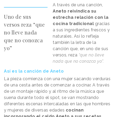
A través de una canción,
Aneto reivindica su
Uno de sus
estrecha relación con la
versos reza “que
cocina tradicional
gracias
a sus ingredientes frescos y
no lleve nada
naturales. Así lo refleja
que no conozca
también la letra de la
yo”
canción que, en uno de sus
versos, reza
“que no lleve
nada que no conozca yo”.
Así es la canción de Aneto
La pieza comienza con una mujer sacando verduras
de una cesta antes de comenzar a cocinar. A través
de un montaje rápido y al ritmo de la música que
suena durante todo el spot, se van mostrando
diferentes escenas intercaladas en las que hombres
y mujeres de diversas edades
cocinan
incorporando el caldo Aneto a sus recetas
.