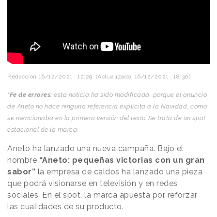
Redacción
16/12/2021 · 12:29
(Actualizado: 16/12/2021 · 18:30)
*Fe de errores:
esta noticia ha sido modificada, porque el anuncio
de Aneto no hace ninguna referencia explícita a la Navidad, como
se mencionaba en la primera versión del texto. Se trata de un spot
estacional de la marca.
Aneto ha lanzado una nueva campaña. Bajo el
nombre
“Aneto: pequeñas victorias con un gran
sabor”
la empresa de caldos ha lanzado una pieza
que podrá visionarse en televisión y en redes
sociales. En el spot, la marca apuesta por reforzar
las cualidades de su producto.