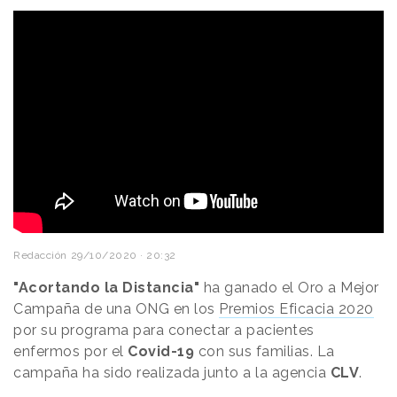
Redacción
29/10/2020 · 20:32
"Acortando la Distancia"
ha ganado el Oro a Mejor
Campaña de una ONG en los
Premios Eficacia 2020
por su programa para conectar a pacientes
enfermos por el
Covid-19
con sus familias. La
campaña ha sido realizada junto a la agencia
CLV
.