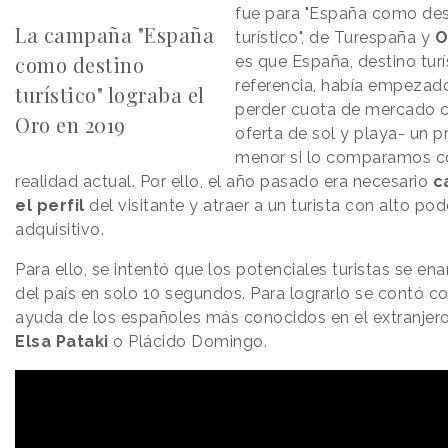
fue para "España como des
La campaña "España
turístico", de Turespaña y
O
como destino
es que España, destino turí
referencia, había empezad
turístico" lograba el
perder cuota de mercado 
Oro en 2019
oferta de sol y playa- un 
menor si lo comparamos c
realidad actual. Por ello, el año pasado era necesario
c
el perfil
del visitante y atraer a un turista con alto pod
adquisitivo.
Para ello, se intentó que los potenciales turistas se e
del país en solo 10 segundos. Para lograrlo se contó co
ayuda de los españoles más conocidos en el extranjer
Elsa Pataki
o Plácido Domingo.