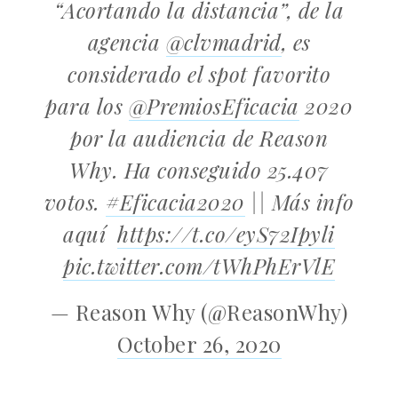
“Acortando la distancia”, de la
agencia
@clvmadrid
, es
considerado el spot favorito
para los
@PremiosEficacia
2020
por la audiencia de Reason
Why. Ha conseguido 25.407
votos.
#Eficacia2020
|| Más info
aquí
https://t.co/eyS72Ipyli
pic.twitter.com/tWhPhErVlE
— Reason Why (@ReasonWhy)
October 26, 2020