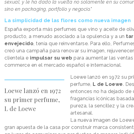
sexual, y le ha dado la vuelta no solamente en su comun
sino en packaging, portfolio y negocio."
La simplicidad de las flores como nueva imagen
España exporta más perfumes que vino y aceite de oliv
producto, a menudo asociado a la opulencia y a un
tar
envejecido
, tenía que reinventarse. Para ello, Perfum
creó una campaña para renovar su imagen, rejuvenecer
clientela e
impulsar su web
para aumentar las ventas 
commerce en el mercado español e internacional.
Loewe lanzó en 1972 su pr
perfume,
L de Loewe
. De
Loewe lanzó en 1972
entonces no ha dejado de 
su primer perfume,
fragancias icónicas basada
pureza, la sencillez y la cr
L de Loewe
artesanal.
La nueva imagen de Loewe
gran apuesta de la casa por construir marca consisten