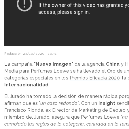
Redacción
29/10/2020 · 20:31
La campaña
"Nueva Imagen"
de la agencia
China
y H
Media para Perfumes Loewe se ha llevado el Oro de un
categorías especiales en los
Premios Eficacia 2020
: la
Internacionalidad
.
El Jurado ha tomado la decisión de manera rápida por
afirman que es "
un caso redondo"
. Con un
insight
sencil
Francisco Rionda, ex Director de Marketing de Deoleo 
miembro del Jurado, asegura que
Perfumes Loewe
"ha
cambiado las reglas de la categoría, centrada en la ten