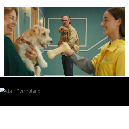
Redacción
29/05/2025 · 15:52
El FOMO (Fear Of Missing Out), es decir, el miedo a
perderse algo importante, como un evento social o
una experiencia positiva, inspira la nueva estrategia
de comunicación de la plataforma de delivery
Glovo
, que se articula bajo el concepto
“No es para
ti”.
Ha sido desarrollada por la agencia
Manifiesto
y