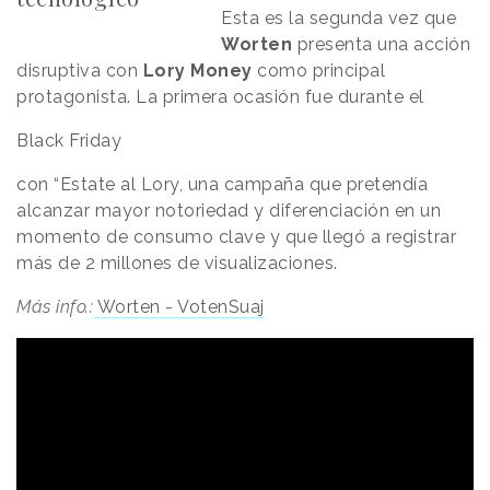
Esta es la segunda vez que
Worten
presenta una acción
disruptiva con
Lory Money
como principal
protagonista. La primera ocasión fue durante el
Black Friday
con “Estate al Lory, una campaña que pretendía
alcanzar mayor notoriedad y diferenciación en un
momento de consumo clave y que llegó a registrar
más de 2 millones de visualizaciones.
Más info.:
Worten - VotenSuaj