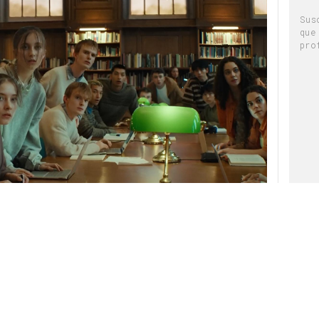
Sus
que
pro
 las piscinas olímpicas de Montjuic, en
e Films y dirección de Sega. Aunque las dos
escena, un lenguaje directo y cercano, y la
va, cada una pone las distintas
tipologías de
mbio,
como la variabilidad en el precio o la
: 12/06/2026 · 10:45)
arifa.
da en Google