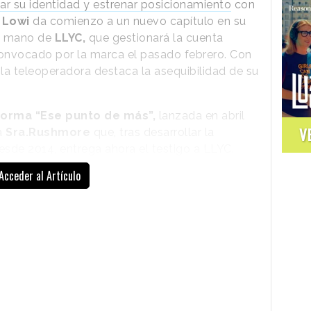
ar su identidad y estrenar posicionamiento
con
,
Lowi
da comienzo a un nuevo capítulo en su
la mano de
LLYC,
que gestionará la cuenta
convocado por la marca el pasado febrero. Con
la teleoperadora destaca la asequibilidad de su
orma “Ese punto de más”,
lanzada en abril
V
a
Sra.Rushmore
que, tras desarrollar la
esde 2014, entrega ahora el testigo a LLYC.
entes de la agencia, entre los que también se
Acceder al Artículo
o al que pertenece Lowi.
La nueva campaña busca conectar a Lowi
con los usuarios desde un
territorio más
emocional y movilizador,
invitando a
los usuarios a contemplar la oferta de la
marca como alternativa frente a esas
compañías que no dan “ese punto de
más”. Con ello, Lowi destaca sus precios,