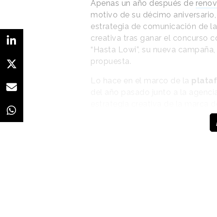
Apenas un año después de
renov
motivo de su décimo aniversario
estrategia de comunicación de 
creativa tras ganar el concurso 
“Hasta Lowi”, su nueva campaña, 
propuesta.
Lo hace en el marco de la
plataf
del año pasado junto a la agenci
estrategia creativa de la marca d
Lowi amplía así la cartera de cli
encuentra Vodafone España, grup
La marca busca
avanzar hacia un
territorio más