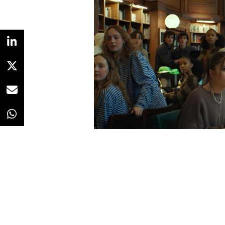
Ambas piezas han sido rodadas en
Barcelona, con producción de Le
presentan una original puesta en 
misma estructura visual y narrati
clientes y motivos para el ca
Redacción
14/05/2026 · 08:42
(Actualizado
imposibilidad de personalizar la t
Agréganos como fuente preferi