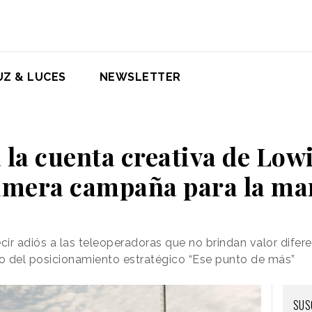
UZ & LUCES
NEWSLETTER
la cuenta creativa de Lowi 
imera campaña para la ma
ir adiós a las teleoperadoras que no brindan valor difere
o del posicionamiento estratégico “Ese punto de más”
SUS