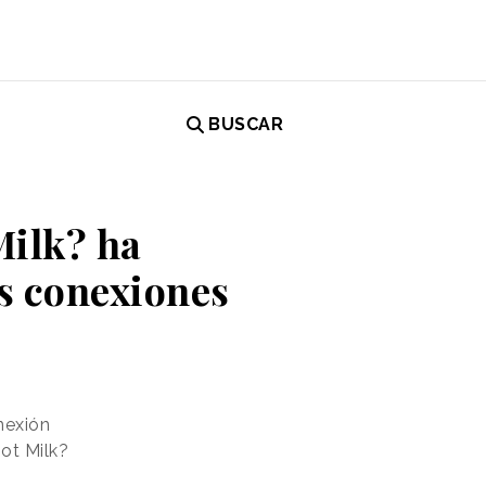
BUSCAR
Milk? ha
as conexiones
nexión
ot Milk?