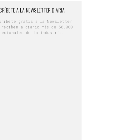
CRÍBETE A LA NEWSLETTER DIARIA
críbete gratis a la Newsletter
 reciben a diario más de 50.000
fesionales de la industria.