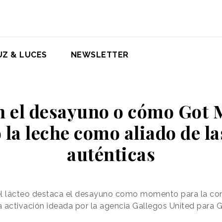
UZ & LUCES
NEWSLETTER
n el desayuno o cómo Got 
 la leche como aliado de l
auténticas
l lácteo destaca el desayuno como momento para la co
 activación ideada por la agencia Gallegos United para G