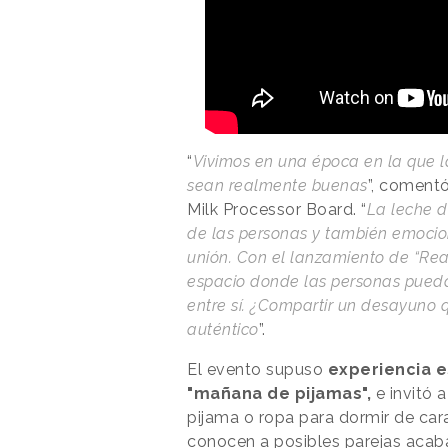
“
Vivimos en una época en la que 
sean realmente buenas
”, comentó
Milk Processor Board. “
La leche d
de las personas y también emoci
unión. Con el lanzamiento de “Real
espacio donde las personas pueda
entre sí. ¿Compartir un desayuno
auténtico
”.
El evento supuso
experiencia e
"mañana de pijamas",
e invitó 
pijama o ropa para dormir de car
conocen a posibles parejas acaba