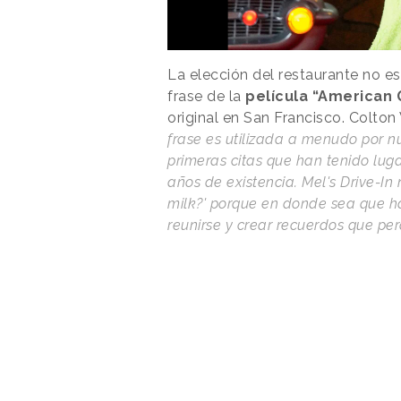
La elección del restaurante no e
frase de la
película “American Gr
original en San Francisco. Colton 
frase es utilizada a menudo por n
primeras citas que han tenido luga
años de existencia. Mel's Drive-I
milk?' porque en donde sea que h
reunirse y crear recuerdos que pe