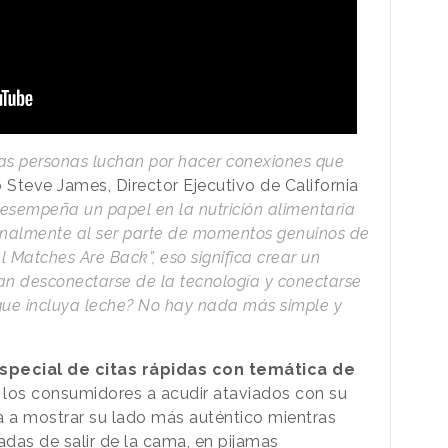
las personas luchan por hacer conexiones que
 Steve James, Director Ejecutivo de California
esempeña un papel en la nutrición alimentaria
onalmente al ser parte de momentos genuinos de
 Matches Are Back”, eso significa crear un
n desconectarse de la tecnología y conectarse
 que incluya leche? No hay nada más simple y
special de citas rápidas con temática de
a los consumidores a acudir ataviados con su
a a mostrar su lado más auténtico mientras
das de salir de la cama, en pijamas