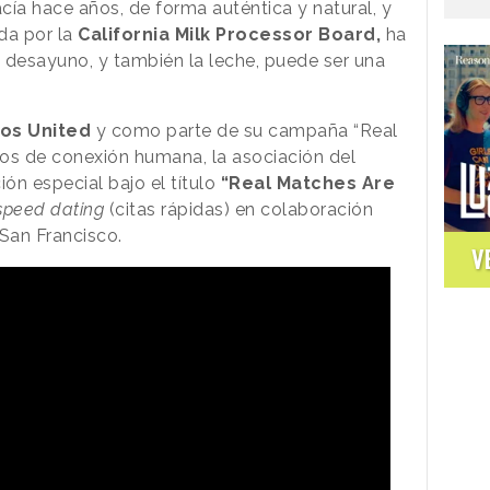
a hace años, de forma auténtica y natural, y
da por la
California Milk Processor Board,
ha
desayuno, y también la leche, puede ser una
os United
y como parte de su campaña “Real
os de conexión humana, la asociación del
ión especial bajo el título
“Real Matches Are
peed dating
(citas rápidas) en colaboración
n San Francisco.
V