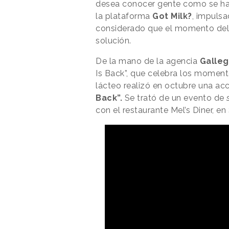
desea conocer gente como se hací
la plataforma
Got Milk?
, impulsa
considerado que el momento del 
solución.
De la mano de la agencia
Galleg
Is Back”, que celebra los moment
lácteo realizó en octubre una acc
Back”.
Se trató de un evento de
s
con el restaurante Mel’s Diner, e