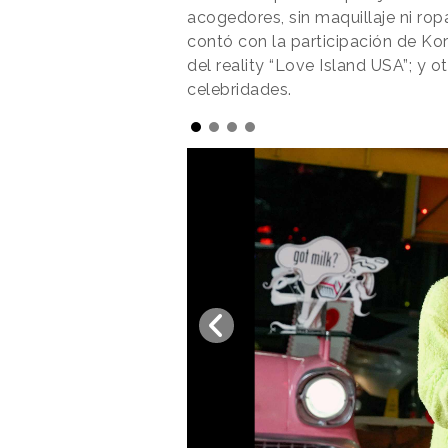
acogedores, sin maquillaje ni rop
contó con la participación de K
del reality “Love Island USA”; y o
celebridades.