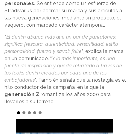
personales.
Se entiende como un esfuerzo de
Stradivarius por acercar su marca y sus artículos a
las nueva generaciones, mediante un producto, el
vaquero, con marcado carácter atemporal.
“
El denim abarca más que un par de pantalones:
significa frescura, autenticidad, versatilidad, estilo,
personalidad, fuerza y savoir faire
”, explica la marca
en un comunicado. “
Y lo más importante, es una
fuente de inspiración y queda retratado a través de
los looks denim creados por cada uno de los
embajadores
”. También señala que la nostalgia es el
hilo conductor de la campaña, en la que la
generación Z
romantiza los años 2000 para
llevarlos a su terreno.