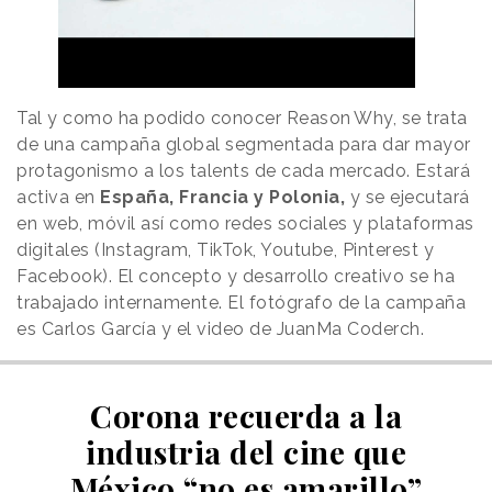
Tal y como ha podido conocer
Reason
.
Why
, se trata
de una campaña global segmentada para dar mayor
protagonismo a los talents de cada mercado. Estará
activa en
España, Francia y Polonia,
y se ejecutará
en web, móvil así como redes sociales y plataformas
digitales (Instagram, TikTok, Youtube, Pinterest y
Facebook). El concepto y desarrollo creativo se ha
trabajado internamente. El fotógrafo de la campaña
es Carlos García y el video de JuanMa Coderch.
Corona recuerda a la
industria del cine que
México “no es amarillo”