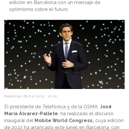
edición en Barcelona con un mensaje de
optimismo sobre el futuro
Redacción
28/02/2022 · 10:30
El
presidente de Telefónica y de la GSMA
,
José
María Álvarez-Pallete
, ha realizado el discurso
inaugural del
Mobile World Congress,
cuya edición
de 2022 ha arrancado este lunes en Barcelona, con