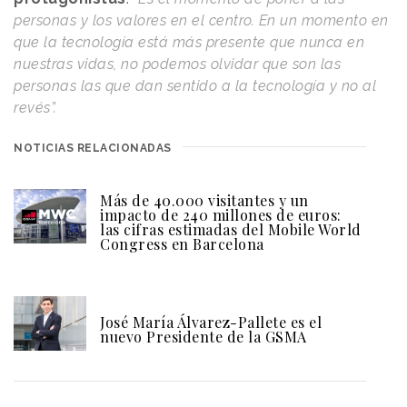
personas y los valores en el centro. En un momento en
que la tecnología está más presente que nunca en
nuestras vidas, no podemos olvidar que son las
personas las que dan sentido a la tecnología y no al
revés”.
NOTICIAS RELACIONADAS
Más de 40.000 visitantes y un
impacto de 240 millones de euros:
las cifras estimadas del Mobile World
Congress en Barcelona
José María Álvarez-Pallete es el
nuevo Presidente de la GSMA