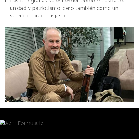
Las fotografías se entienden como muestra de
unidad y patriotismo, pero también como un
sacrificio cruel e injusto
Redacción
28/02/2022 · 09:27
Desde el pasado 24 de febrero, la atención de todo
el planeta se ha centrado en Ucrania. La
invasión
del país por parte de Rusia
ha dado lugar al que