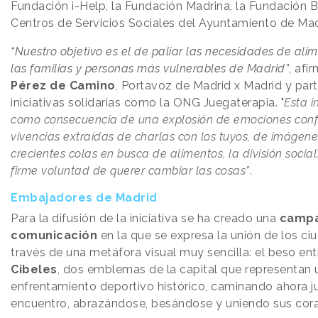
Fundación i-Help, la Fundación Madrina, la Fundación Ba
Centros de Servicios Sociales del Ayuntamiento de Mad
“Nuestro objetivo es el de paliar las necesidades de ali
las familias y personas más vulnerables de Madrid”
, afi
Pérez de Camino
, Portavoz de Madrid x Madrid y part
iniciativas solidarias como la ONG Juegaterapia. "
Esta i
como consecuencia de una explosión de emociones conf
vivencias extraídas de charlas con los tuyos, de imágene
crecientes colas en busca de alimentos, la división social.
firme voluntad de querer cambiar las cosas”
.
Embajadores de Madrid
Para la difusión de la iniciativa se ha creado una
campa
comunicación
en la que se expresa la unión de los c
través de una metáfora visual muy sencilla: el beso en
Cibeles
, dos emblemas de la capital que representan 
enfrentamiento deportivo histórico, caminando ahora j
encuentro, abrazándose, besándose y uniendo sus cor