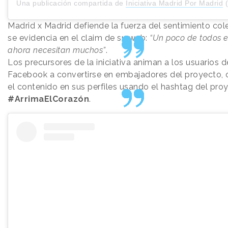
Una publicación compartida de
Iniciativa Madrid Por Madrid
(@
Madrid x Madrid defiende la fuerza del sentimiento co
se evidencia en el claim de su web:
“Un poco de todos e
ahora necesitan muchos”
.
Los precursores de la iniciativa animan a los usuarios 
Facebook a convertirse en embajadores del proyecto,
el contenido en sus perfiles usando el hashtag del pro
#ArrimaElCorazón
.