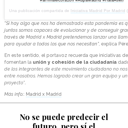
Una publicación compartida de
Iniciativa Madrid Por Madrid
(@
"Si hay algo que nos ha demostrado esta pandemia es 
juntos somos capaces de evolucionar y de conseguir gran
través de Madrid x Madrid pretendemos lanzar una lla
para ayudar a todos los que nos necesitan”
, explica Pé
En este sentido, el portavoz recuerda que iniciativas de
fomentan la
unión y cohesión de la ciudadanía
dad
de los integrantes de este movimiento ciudadano no no
entre nosotros. Hemos logrado crear un gran equipo y un
proyecto”
.
Más info.
:
Madrid x Madrid
No se puede predecir el
futuro, pero sí el