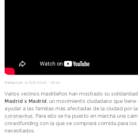
Redacción
11/06/2020 · 16:00
Varios vecinos madrileños han mostrado su solidarida
Madrid x Madrid
, un movimiento ciudadano que tiene 
ayudar a las familias más afectadas de la ciudad por la 
coronavirus
. Para ello se ha puesto en marcha una ca
crowdfunding con la que se comprará comida para lo
necesitados.