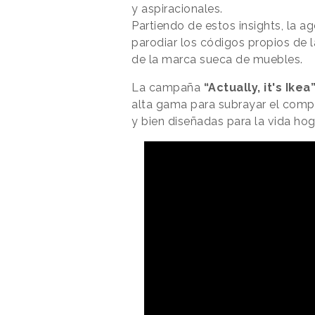
y aspiracionales.
Partiendo de estos insights, la a
parodiar los códigos propios de 
de la marca sueca de muebles.
La campaña
“Actually, it's Ikea
alta gama para subrayar el comp
y bien diseñadas para la vida hog