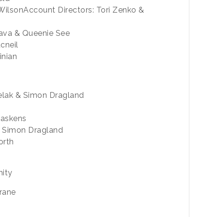
WilsonAccount Directors: Tori Zenko &
Rava & Queenie See
cneil
inian
ielak & Simon Dragland
Kaskens
& Simon Dragland
orth
nity
rane