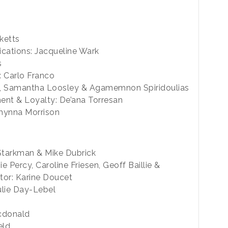
ketts
cations: Jacqueline Wark
s
 Carlo Franco
, Samantha Loosley & Agamemnon Spiridoulias
nt & Loyalty: De’ana Torresan
Chynna Morrison
 Starkman & Mike Dubrick
e Percy, Caroline Friesen, Geoff Baillie &
tor: Karine Doucet
ulie Day-Lebel
Mcdonald
eld