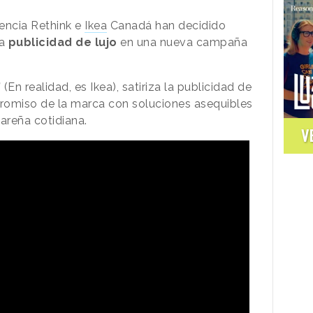
gencia Rethink e
Ikea
Canadá han decidido
la
publicidad de lujo
en una nueva campaña
”
(En realidad, es Ikea), satiriza la publicidad de
romiso de la marca con soluciones asequibles
areña cotidiana.
V