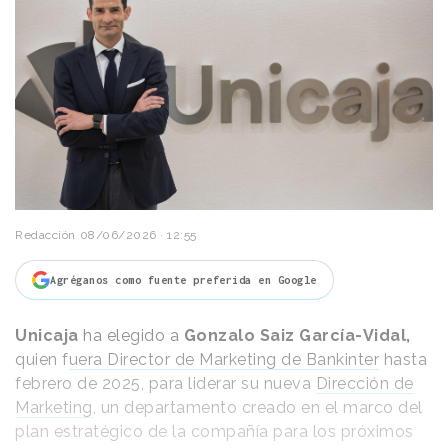
Redacción
08/06/2026 · 12:55
Agréganos como fuente preferida en Google
Unicaja
ha elegido a
Gonzalo Saiz García-Vidal,
quien f
uera Director de Marketing de Bankinter
hasta
febrero de 2025, para liderar su nueva
Dirección de
Marketing
, un departamento creado en el marco del
plan estratégico de la compañía para los próximos