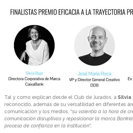
Tal y como explican desde el Club de Jurados, a
Silvia
reconocido, además de su versatilidad en diferentes ár
comunicación y los medios, “
su valentía a la hora de 
comunicación disruptivas y reposicionar la marca Banki
proceso de confianza en la institución
”.