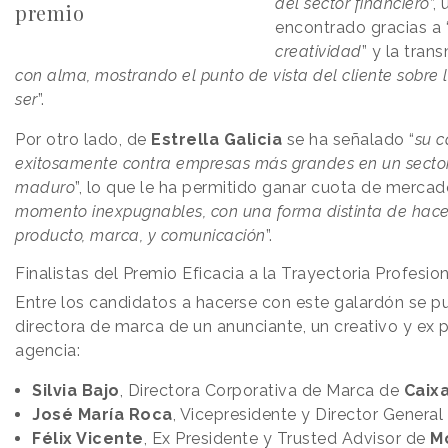
del sector financiero
”,
premio
encontrado gracias a 
creatividad
” y la tran
con alma, mostrando el punto de vista del cliente sobre
ser
”.
Por otro lado, de
Estrella Galicia
se ha señalado “
su c
exitosamente contra empresas más grandes en un secto
maduro
”, lo que le ha permitido ganar cuota de mercad
momento inexpugnables, con una forma distinta de hacer
producto, marca, y comunicación
”.
Finalistas del Premio Eficacia a la Trayectoria Profesio
Entre los candidatos a hacerse con este galardón se p
directora de marca de un anunciante, un creativo y ex 
agencia:
Silvia Bajo
, Directora Corporativa de Marca de
Caix
José María Roca
, Vicepresidente y Director Genera
Félix Vicente
, Ex Presidente y Trusted Advisor de
M