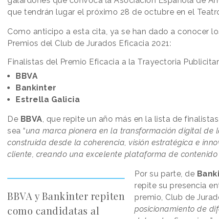
galardones que convoca la Asociación Española de An
que tendrán lugar el próximo 28 de octubre en el Teatr
Como anticipo a esta cita, ya se han dado a conocer los
Premios del Club de Jurados Eficacia 2021:
Finalistas del Premio Eficacia a la Trayectoria Publicit
BBVA
Bankinter
Estrella Galicia
De
BBVA
, que repite un año más en la lista de finalista
sea “
una marca pionera en la transformación digital de 
construida desde la coherencia, visión estratégica e inn
cliente, creando una excelente plataforma de contenid
Por su parte, de
Banki
repite su presencia en
BBVA y Bankinter repiten
premio, Club de Jurad
como candidatas al
posicionamiento de dif