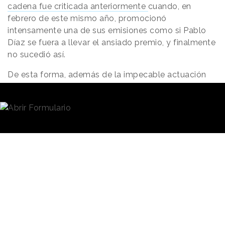
febrero de este mismo año, promocionó
intensamente una de sus emisiones como si Pablo
Díaz se fuera a llevar el ansiado premio, y finalmente
no sucedió así.
De esta forma, además de la impecable actuación
de los concursantes, una de las cuestiones más
comentadas por los espectadores en redes sociales
ha sido la
ausencia de “spoilers”
por parte de
Antena 3. “
Es la primera vez en mi vida que me
sorprendo de que se lleven el bote porque siempre
hacían spoiler. Me he quedado en shock
”, comentaba
este usuario.
La estrategia de la cadena ha dejado hueco a la
espontaneidad y una mayor emoción
en la
audiencia, según reflejan los comentarios
compartidos en la red de microblogging. “
Yo no lo
sabía y cuando ha dicho que si, me he llevado las