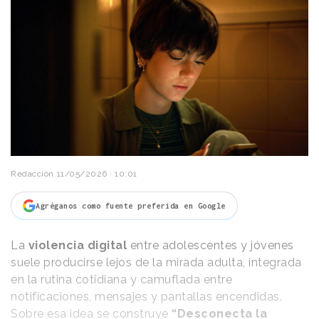
Redacción
11/05/2026 · 10:01
Agréganos como fuente preferida en Google
La
violencia digital
entre adolescentes y jóvenes
suele producirse lejos de la mirada adulta, integrada
en la rutina cotidiana y camuflada entre
notificaciones, mensajes y pantallas encendidas.
Sobre esa idea se construye
“Desconecta la