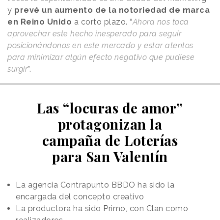
y
prevé un aumento de la notoriedad de marca
en Reino Unido
a corto plazo. “
Ahora nos toca
aprovechar este hecho inesperado para seguir
posicionándonos en este mercado y estar atentos
para minimizar algún efecto negativo que pudiese
surgir
”.
Las “locuras de amor”
protagonizan la
campaña de Loterías
para San Valentín
La agencia Contrapunto BBDO ha sido la
encargada del concepto creativo
La productora ha sido Primo, con Clan como