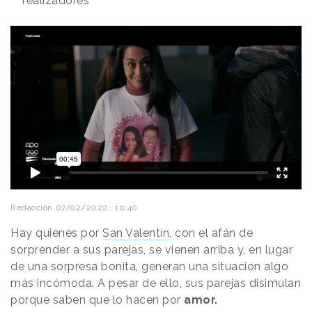
realizadores
Redacción
07/02/2022 · 10:40
Hay quienes por
San Valentín
, con el afán de
sorprender a sus parejas, se vienen arriba y, en lugar
de una sorpresa bonita, generan una situación algo
más incómoda. A pesar de ello, sus parejas disimulan
porque saben que lo hacen por
amor.