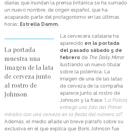
diarias que inundan la prensa británica se ha sumado
un nuevo nombre, de origen español, que ha
acaparado parte del protagonismo en las últimas
horas:
Estrella Damm.
La cervecera catalana ha
aparecido
en la portada
La portada
del pasado sábado 5 de
muestra una
febrero
de
The Daily Mirror
ilustrando un nuevo titular
imagen de la lata
sobre la polémica. La
de cerveza junto
imagen de una de las latas
al rostro de
de cerveza de la compañía
Johnson
aparece junto al rostro de
Johnson y la frase
“La Policía
entregó una foto del Primer
ministro con una cerveza en la fiesta del número 10
”.
Además, el medio añade un breve párrafo sobre su
exclusiva en el que explica que Boris Johnson fue