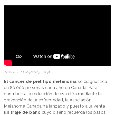
Redacción
02/05/2023 · 10:57
El cáncer de piel tipo melanoma
se diagnostica
en 80.000 personas cada año en Canadá. Para
contribuir a la reducción de esa cifra mediante la
prevención de la enfermedad, la asociación
Melanoma Canada ha lanzado y puesto a la venta
un traje de baño
cuyo
diseño
recuerda los pasos