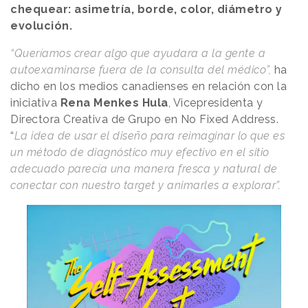
chequear: asimetría, borde, color, diámetro y
evolución.
“Queríamos crear algo que ayudara a la gente a
autoexaminarse fuera de la consulta del médico”,
ha
dicho en los medios canadienses en relación con la
iniciativa
Rena Menkes Hula
, Vicepresidenta y
Directora Creativa de Grupo en No Fixed Address.
“
La idea de usar el diseño para reimaginar lo que es
un método de diagnóstico muy efectivo en el sitio
adecuado parecía una manera fresca y natural de
conectar con nuestro target y animarles a explorar”.