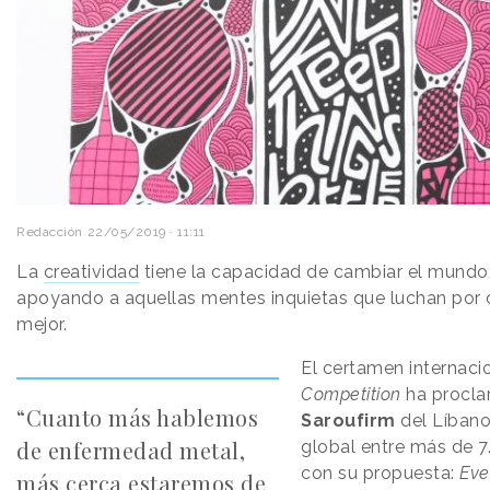
Redacción
22/05/2019 · 11:11
La
creatividad
tiene la capacidad de cambiar el mundo
apoyando a aquellas mentes inquietas que luchan por
mejor.
El certamen internaci
Competition
ha procl
“Cuanto más hablemos
Saroufirm
del Líban
de enfermedad metal,
global entre más de 7
con su propuesta:
Eve
más cerca estaremos de