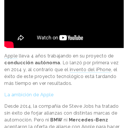
Apple
lleva 4 años trabajando en su proyecto de
conducción autónoma
. Lo lanzó por primera vez
en 2014 y, al contrario que el
invento del iPhone
, el
éxito de este proyecto tecnológico está tardando
más tiempo en ver resultados.
La ambición de Apple
Desde 2014, la compañía de Steve Jobs ha tratado
sin éxito de forjar alianzas con distintas marcas de
automoción. Pero ni
BMW
ni
Mercedes-Benz
aceptaron la oferta de aliarse con Apple para hacer