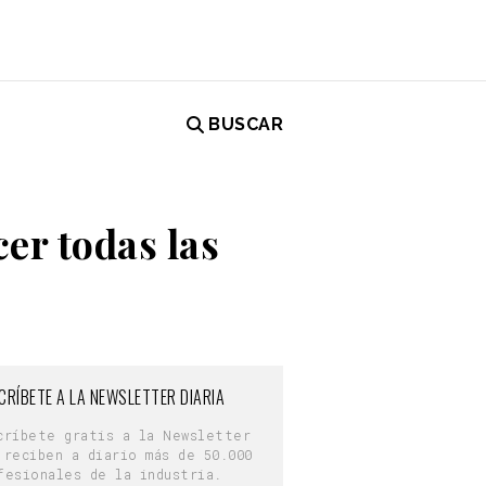
BUSCAR
er todas las
CRÍBETE A LA NEWSLETTER DIARIA
críbete gratis a la Newsletter
 reciben a diario más de 50.000
fesionales de la industria.