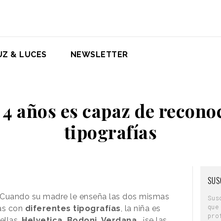
UZ & LUCES
NEWSLETTER
 4 años es capaz de reconoc
tipografías
SUS
t. Cuando su madre le enseña las dos mismas
Sus
que
tas con
diferentes tipografías
, la niña es
pro
ellas.
Helvetica, Bodoni, Verdana
… ¡se las