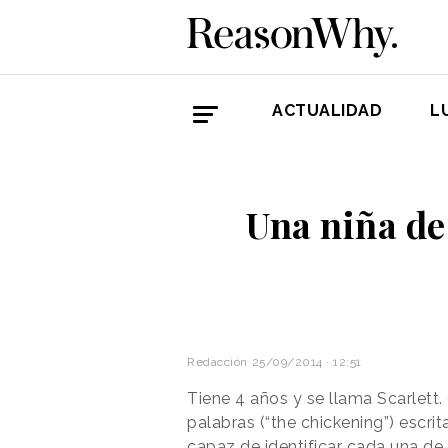
ACTUALIDAD
L
Una niña de
Redacción
25/09/2014 · 12:51
Tiene 4 años y se llama Scarlet
palabras (“the chickening”) escri
capaz de identificar cada una de 